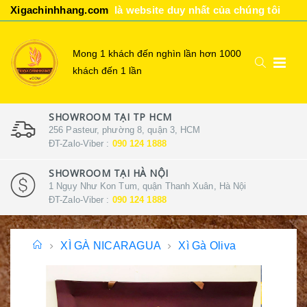
Xigachinhhang.com
là website duy nhất của chúng tôi
Mong 1 khách đến nghìn lần hơn 1000
khách đến 1 lần
SHOWROOM TẠI TP HCM
256 Pasteur, phường 8, quận 3, HCM
ĐT-Zalo-Viber :
090 124 1888
SHOWROOM TẠI HÀ NỘI
1 Ngụy Như Kon Tum, quận Thanh Xuân, Hà Nội
ĐT-Zalo-Viber :
090 124 1888
XÌ GÀ NICARAGUA
Xì Gà Oliva