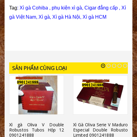
Tag
:
Xì gà Cohiba
,
phụ kiện xì gà
,
Cigar đẳng cấp
,
Xì
gà Việt Nam
,
Xì gà
,
Xì gà Hà Nội
,
Xì gà HCM
SẢN PHẨM CÙNG LOẠI
Xì gà Oliva V Double
Xì Gà Oliva Serie V Maduro
Robustos Tubos Hộp 12
Especial Double Robusto
0901241888
Limited 0901241888