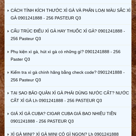
CÁCH TÍNH KÍCH THƯỚC XÌ GÀ VÀ PHÂN LOẠI MÀU SẮC XÌ
GÀ 0901241888 - 256 PASTEUR Q3
CẤU TRÚC ĐIẾU XÌ GÀ HAY THUỐC XÌ GÀ? 0901241888 -
256 Pasteur Q3
Phụ kiện xì gà, hút xì gà có những gì? 0901241888 - 256
Paster Q3
Kiểm tra xì gà chính hãng bằng check code? 0901241888 -
256 Pasteur Q3
TẠI SAO BẢO QUẢN XÌ GÀ PHẢI DÙNG NƯỚC CẤT? NƯỚC
CẤT XÌ GÀ Lh 0901241888 - 256 PASTEUR Q3
GIÁ XÌ GÀ CUBA? CIGAR CUBA GIÁ BAO NHIÊU TIỀN
0901241888 - 256 PASTEUR Q3
XÌ GÀ MINI? XÌ GÀ MINI CÓ GÌ NGON? Lh 0901241888