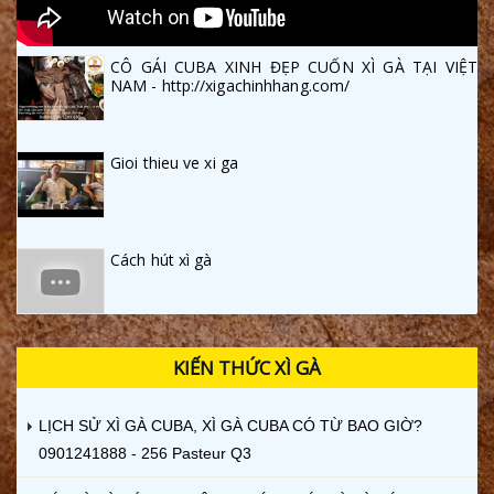
CÔ GÁI CUBA XINH ĐẸP CUỐN XÌ GÀ TẠI VIỆT
NAM - http://xigachinhhang.com/
Gioi thieu ve xi ga
Cách hút xì gà
KIẾN THỨC XÌ GÀ
LỊCH SỬ XÌ GÀ CUBA, XÌ GÀ CUBA CÓ TỪ BAO GIỜ?
0901241888 - 256 Pasteur Q3