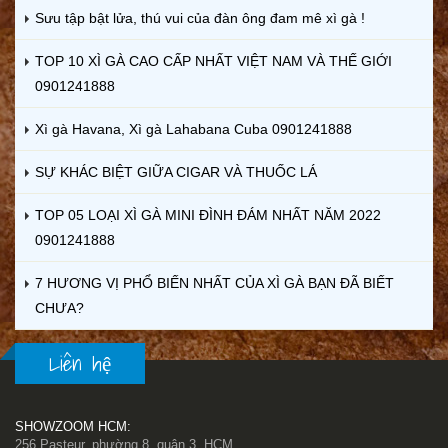
Sưu tập bật lửa, thú vui của đàn ông đam mê xì gà !
TOP 10 XÌ GÀ CAO CẤP NHẤT VIỆT NAM VÀ THẾ GIỚI
0901241888
Xì gà Havana, Xì gà Lahabana Cuba 0901241888
SỰ KHÁC BIỆT GIỮA CIGAR VÀ THUỐC LÁ
TOP 05 LOẠI XÌ GÀ MINI ĐÌNH ĐÁM NHẤT NĂM 2022
0901241888
7 HƯƠNG VỊ PHỔ BIẾN NHẤT CỦA XÌ GÀ BẠN ĐÃ BIẾT
CHƯA?
Liên hệ
SHOWZOOM HCM:
256 Pasteur, phường 8, quận 3, HCM