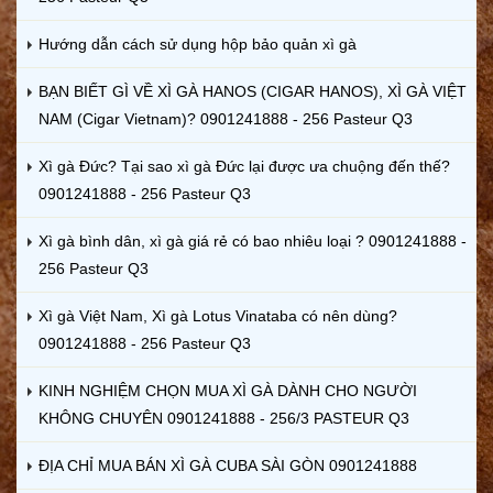
Hướng dẫn cách sử dụng hộp bảo quản xì gà
BẠN BIẾT GÌ VỀ XÌ GÀ HANOS (CIGAR HANOS), XÌ GÀ VIỆT
NAM (Cigar Vietnam)? 0901241888 - 256 Pasteur Q3
Xì gà Đức? Tại sao xì gà Đức lại được ưa chuộng đến thế?
0901241888 - 256 Pasteur Q3
Xì gà bình dân, xì gà giá rẻ có bao nhiêu loại ? 0901241888 -
256 Pasteur Q3
Xì gà Việt Nam, Xì gà Lotus Vinataba có nên dùng?
0901241888 - 256 Pasteur Q3
KINH NGHIỆM CHỌN MUA XÌ GÀ DÀNH CHO NGƯỜI
KHÔNG CHUYÊN 0901241888 - 256/3 PASTEUR Q3
ĐỊA CHỈ MUA BÁN XÌ GÀ CUBA SÀI GÒN 0901241888