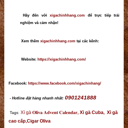
Hãy đến với
xigachinhhang.com
để trực tiếp trải
nghiệm và cảm nhận!
Xem thêm
xigachinhhang.com
tại các kênh:
Website:
https://xigachinhhang.com/
Facebook:
https://www.facebook.com/xigachinhang/
0901241888
- Hotline đặt hàng nhanh nhất:
Xì gà 𝐎𝐥𝐢𝐯𝐚 𝐀𝐝𝐯𝐞𝐧𝐭 𝐂𝐚𝐥𝐞𝐧𝐝𝐚𝐫
,
Xì gà
Cuba
,
Xì gà
Tags
:
cao c
ấp,
Cigar Oliva