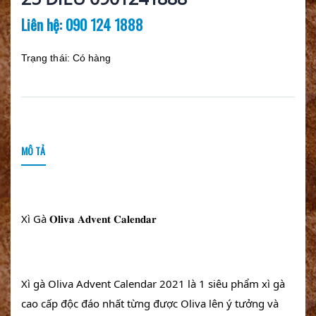
Liên hệ: 090 124 1888
Trạng thái:
Có hàng
MÔ TẢ
Xì Gà 𝐎𝐥𝐢𝐯𝐚 𝐀𝐝𝐯𝐞𝐧𝐭 𝐂𝐚𝐥𝐞𝐧𝐝𝐚𝐫
Xì gà Oliva Advent Calendar 2021 là 1 siêu phẩm xì gà 
cao cấp độc đáo nhất từng được Oliva lên ý tưởng và 