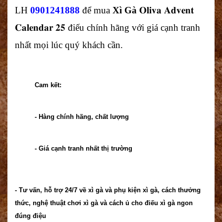
LH 
0901241888
 để mua 
Xì Gà 
𝐎𝐥𝐢𝐯𝐚 𝐀𝐝𝐯𝐞𝐧𝐭 
𝐂𝐚𝐥𝐞𝐧𝐝𝐚𝐫 𝟐𝟓 điếu chính hãng với giá cạnh tranh 
nhất mọi lúc quý khách cần.
Cam kết:
- Hàng chính hãng, chất lượng
- Giá cạnh tranh nhất thị trường
- Tư vấn, hỗ trợ 24/7 về xì gà và phụ kiện xì gà, cách thưởng
thức, nghệ thuật chơi xì gà và cách ủ cho điếu xì gà ngon
đúng điệu