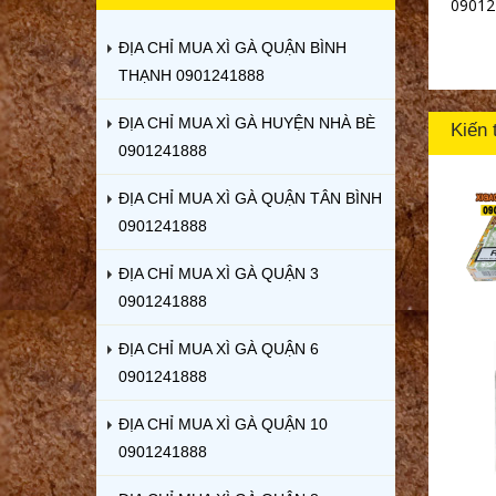
09012
ĐỊA CHỈ MUA XÌ GÀ QUẬN BÌNH
THẠNH 0901241888
ĐỊA CHỈ MUA XÌ GÀ HUYỆN NHÀ BÈ
Kiến 
0901241888
ĐỊA CHỈ MUA XÌ GÀ QUẬN TÂN BÌNH
0901241888
ĐỊA CHỈ MUA XÌ GÀ QUẬN 3
0901241888
ĐỊA CHỈ MUA XÌ GÀ QUẬN 6
0901241888
ĐỊA CHỈ MUA XÌ GÀ QUẬN 10
0901241888