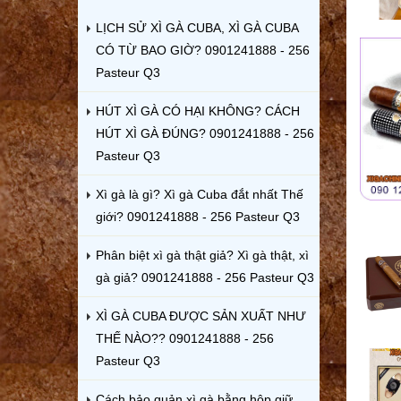
LỊCH SỬ XÌ GÀ CUBA, XÌ GÀ CUBA
CÓ TỪ BAO GIỜ? 0901241888 - 256
Pasteur Q3
HÚT XÌ GÀ CÓ HẠI KHÔNG? CÁCH
HÚT XÌ GÀ ĐÚNG? 0901241888 - 256
Pasteur Q3
Xì gà là gì? Xì gà Cuba đắt nhất Thế
giới? 0901241888 - 256 Pasteur Q3
Phân biệt xì gà thật giả? Xì gà thật, xì
gà giả? 0901241888 - 256 Pasteur Q3
XÌ GÀ CUBA ĐƯỢC SẢN XUẤT NHƯ
THẾ NÀO?? 0901241888 - 256
Pasteur Q3
Cách bảo quản xì gà bằng hộp giữ