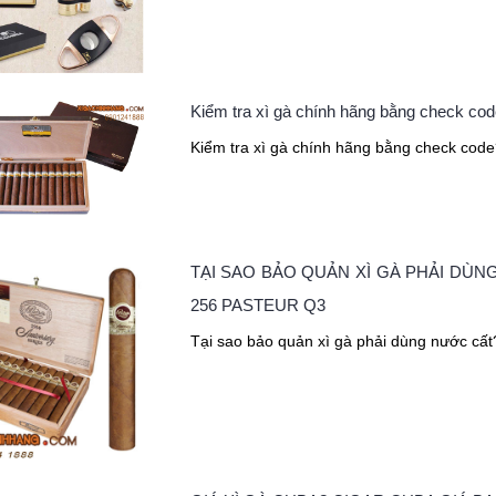
Kiểm tra xì gà chính hãng bằng check co
Kiểm tra xì gà chính hãng bằng check code
TẠI SAO BẢO QUẢN XÌ GÀ PHẢI DÙNG
256 PASTEUR Q3
Tại sao bảo quản xì gà phải dùng nước cất