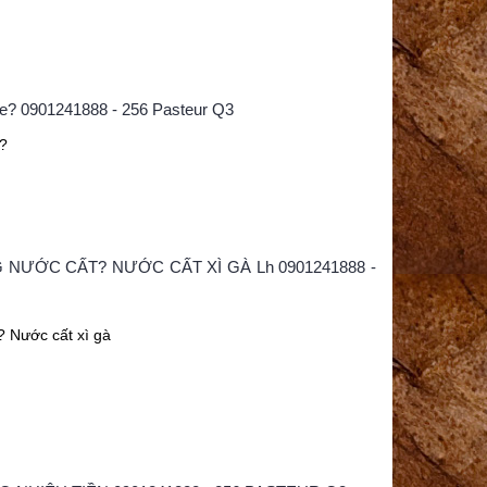
de? 0901241888 - 256 Pasteur Q3
?
 NƯỚC CẤT? NƯỚC CẤT XÌ GÀ Lh 0901241888 -
? Nước cất xì gà