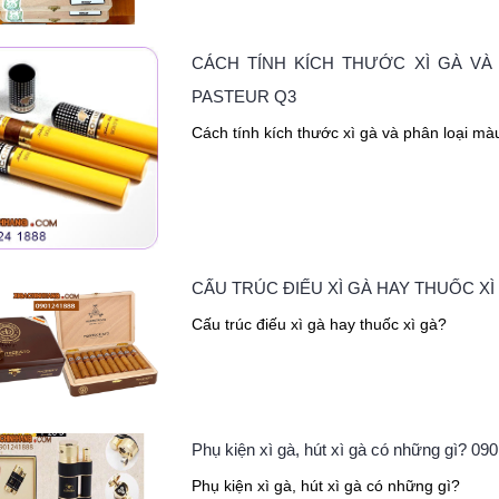
CÁCH TÍNH KÍCH THƯỚC XÌ GÀ VÀ P
PASTEUR Q3
Cách tính kích thước xì gà và phân loại mà
CẤU TRÚC ĐIẾU XÌ GÀ HAY THUỐC XÌ G
Cấu trúc điếu xì gà hay thuốc xì gà?
Phụ kiện xì gà, hút xì gà có những gì? 0
Phụ kiện xì gà, hút xì gà có những gì?