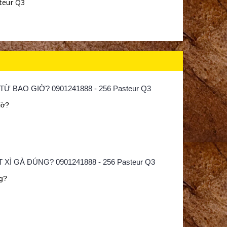
teur Q3
Ừ BAO GIỜ? 0901241888 - 256 Pasteur Q3
iờ?
Ì GÀ ĐÚNG? 0901241888 - 256 Pasteur Q3
ng?