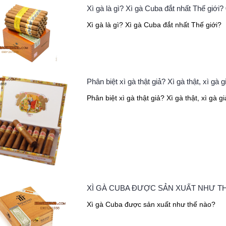
Xì gà là gì? Xì gà Cuba đắt nhất Thế giới
Xì gà là gì? Xì gà Cuba đắt nhất Thế giới?
Phân biệt xì gà thật giả? Xì gà thật, xì g
Phân biệt xì gà thật giả? Xì gà thật, xì gà g
XÌ GÀ CUBA ĐƯỢC SẢN XUẤT NHƯ THẾ 
Xì gà Cuba được sản xuất như thế nào?