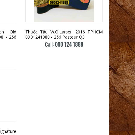
en Old
Thuốc Tẩu W.O.Larsen 2016 TPHCM
8 - 256
0901241888 - 256 Pasteur Q3
Call:
090 124 1888
gnature