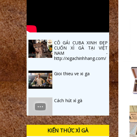
CÔ GÁI CUBA XINH ĐẸP
CUỐN XÌ GÀ TẠI VIỆT
NAM -
http://xigachinhhang.com/
Gioi thieu ve xi ga
Cách hút xì gà
KIẾN THỨC XÌ GÀ