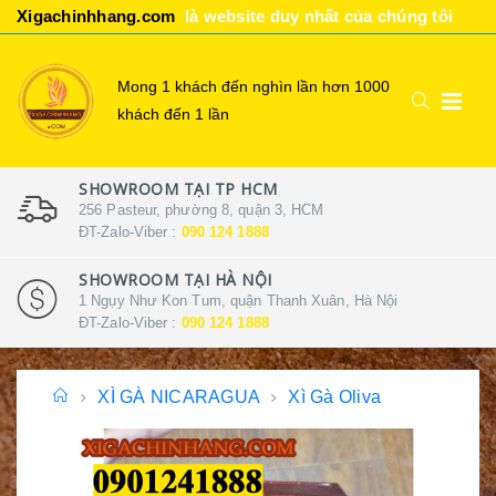
Xigachinhhang.com
là website duy nhất của chúng tôi
Mong 1 khách đến nghìn lần hơn 1000
khách đến 1 lần
SHOWROOM TẠI TP HCM
256 Pasteur, phường 8, quận 3, HCM
ĐT-Zalo-Viber :
090 124 1888
SHOWROOM TẠI HÀ NỘI
1 Ngụy Như Kon Tum, quận Thanh Xuân, Hà Nội
ĐT-Zalo-Viber :
090 124 1888
XÌ GÀ NICARAGUA
Xì Gà Oliva