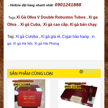
0901241888
- Hotline đặt hàng nhanh nhất:
Xì Gà Oliva V Double Robustos Tubos
,
Xi ga
Tags:
Oliva
,
Xì gà Cuba
,
Xì gà cao c
ấp,
Xì gà bán chạy
.
Tag
:
Xì gà Cohiba
,
Xì gà giá rẻ
,
Cigar hảo hạng
,
Xì
gà
,
Xì gà Hà Nội
,
Xì gà Hải Phòng
SẢN PHẨM CÙNG LOẠI