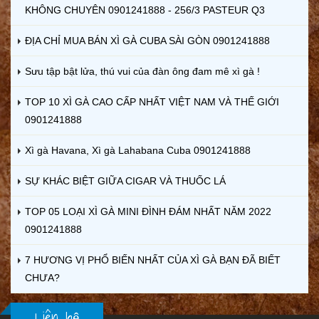
KHÔNG CHUYÊN 0901241888 - 256/3 PASTEUR Q3
ĐỊA CHỈ MUA BÁN XÌ GÀ CUBA SÀI GÒN 0901241888
Sưu tập bật lửa, thú vui của đàn ông đam mê xì gà !
TOP 10 XÌ GÀ CAO CẤP NHẤT VIỆT NAM VÀ THẾ GIỚI
0901241888
Xì gà Havana, Xì gà Lahabana Cuba 0901241888
SỰ KHÁC BIỆT GIỮA CIGAR VÀ THUỐC LÁ
TOP 05 LOẠI XÌ GÀ MINI ĐÌNH ĐÁM NHẤT NĂM 2022
0901241888
7 HƯƠNG VỊ PHỔ BIẾN NHẤT CỦA XÌ GÀ BẠN ĐÃ BIẾT
CHƯA?
Liên hệ