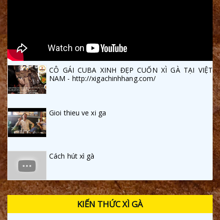
CÔ GÁI CUBA XINH ĐẸP CUỐN XÌ GÀ TẠI VIỆT
NAM - http://xigachinhhang.com/
Gioi thieu ve xi ga
Cách hút xì gà
KIẾN THỨC XÌ GÀ