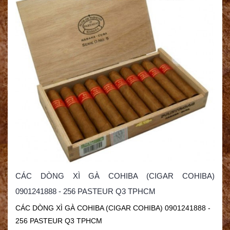
CÁC DÒNG XÌ GÀ COHIBA (CIGAR COHIBA)
0901241888 - 256 PASTEUR Q3 TPHCM
CÁC DÒNG XÌ GÀ COHIBA (CIGAR COHIBA) 0901241888 -
256 PASTEUR Q3 TPHCM