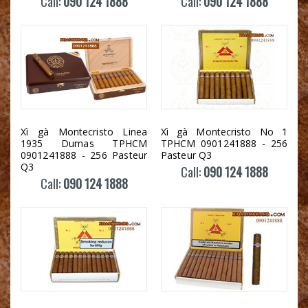
Call:
090 124 1888
Call:
090 124 1888
Xì gà Montecristo Linea
Xì gà Montecristo No 1
1935 Dumas TPHCM
TPHCM 0901241888 - 256
0901241888 - 256 Pasteur
Pasteur Q3
Q3
Call:
090 124 1888
Call:
090 124 1888