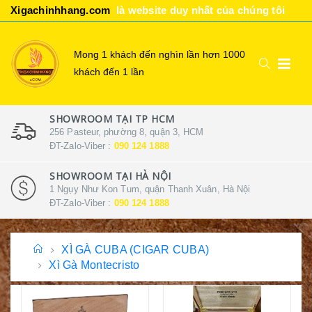
Xigachinhhang.com
là website duy nhất của chúng tôi
Mong 1 khách đến nghìn lần hơn 1000
khách đến 1 lần
SHOWROOM TẠI TP HCM
256 Pasteur, phường 8, quận 3, HCM
ĐT-Zalo-Viber :
090 124 1888
SHOWROOM TẠI HÀ NỘI
1 Ngụy Như Kon Tum, quận Thanh Xuân, Hà Nội
ĐT-Zalo-Viber :
090 124 1888
XÌ GÀ CUBA (CIGAR CUBA)
Xì Gà Montecristo