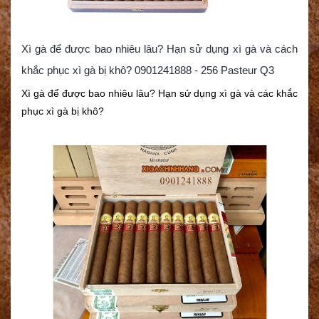
Xì gà để được bao nhiêu lâu? Hạn sử dụng xì gà và cách
khắc phục xì gà bị khô? 0901241888 - 256 Pasteur Q3
Xì gà để được bao nhiêu lâu? Hạn sử dụng xì gà và các khắc
phục xì gà bị khô?