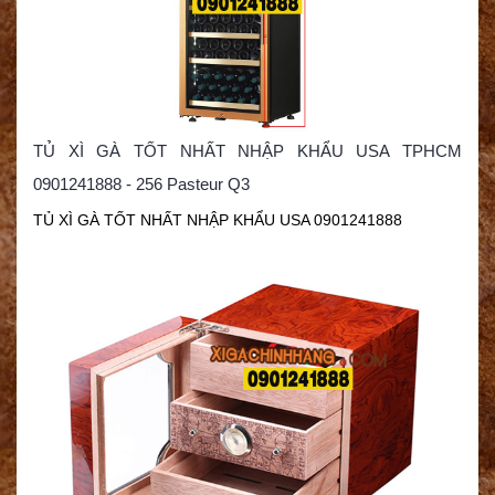
TỦ XÌ GÀ TỐT NHẤT NHẬP KHẨU USA TPHCM
0901241888 - 256 Pasteur Q3
TỦ XÌ GÀ TỐT NHẤT NHẬP KHẨU USA 0901241888