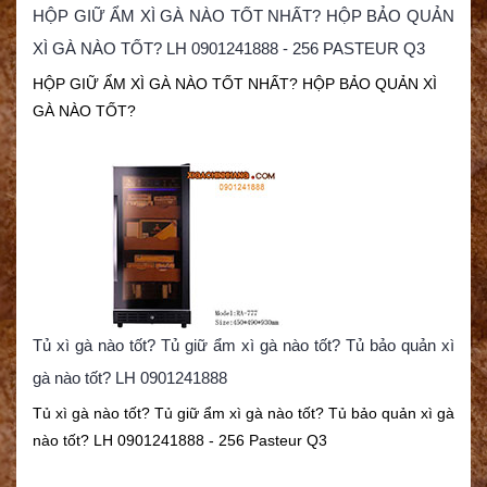
HỘP GIỮ ẨM XÌ GÀ NÀO TỐT NHẤT? HỘP BẢO QUẢN
XÌ GÀ NÀO TỐT? LH 0901241888 - 256 PASTEUR Q3
HỘP GIỮ ẨM XÌ GÀ NÀO TỐT NHẤT? HỘP BẢO QUẢN XÌ
GÀ NÀO TỐT?
Tủ xì gà nào tốt? Tủ giữ ẩm xì gà nào tốt? Tủ bảo quản xì
gà nào tốt? LH 0901241888
Tủ xì gà nào tốt? Tủ giữ ẩm xì gà nào tốt? Tủ bảo quản xì gà
nào tốt? LH 0901241888 - 256 Pasteur Q3