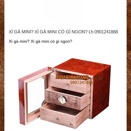
XÌ GÀ MINI? XÌ GÀ MINI CÓ GÌ NGON? Lh 0901241888
Xì gà mini? Xì gà mini có gì ngon?