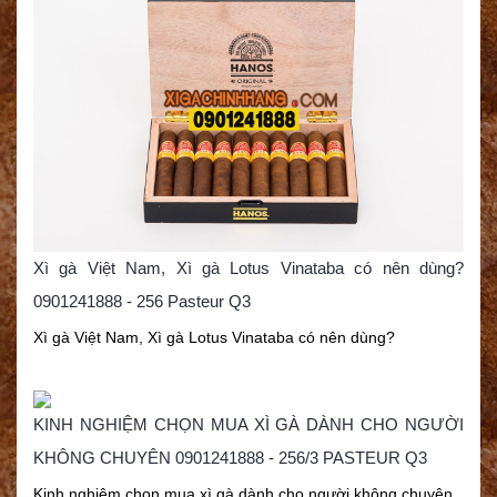
Xì gà Việt Nam, Xì gà Lotus Vinataba có nên dùng?
0901241888 - 256 Pasteur Q3
Xì gà Việt Nam, Xì gà Lotus Vinataba có nên dùng?
KINH NGHIỆM CHỌN MUA XÌ GÀ DÀNH CHO NGƯỜI
KHÔNG CHUYÊN 0901241888 - 256/3 PASTEUR Q3
Kinh nghiệm chọn mua xì gà dành cho người không chuyên