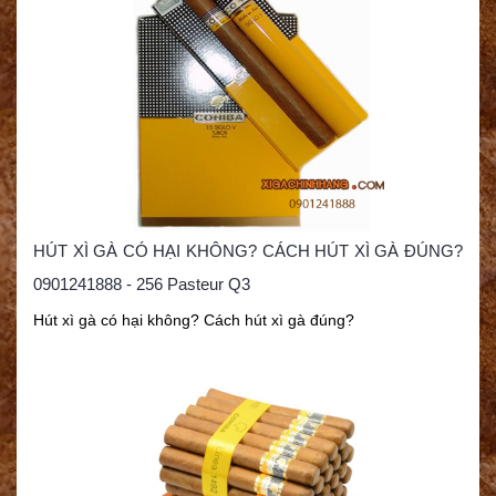
HÚT XÌ GÀ CÓ HẠI KHÔNG? CÁCH HÚT XÌ GÀ ĐÚNG?
0901241888 - 256 Pasteur Q3
Hút xì gà có hại không? Cách hút xì gà đúng?