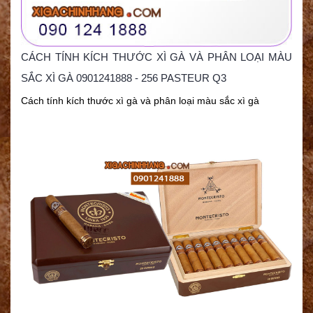
CÁCH TÍNH KÍCH THƯỚC XÌ GÀ VÀ PHÂN LOẠI MÀU
SẮC XÌ GÀ 0901241888 - 256 PASTEUR Q3
Cách tính kích thước xì gà và phân loại màu sắc xì gà