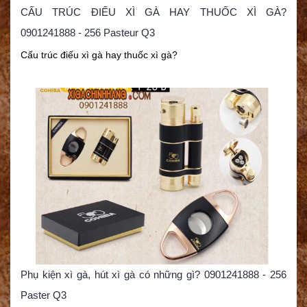
CẤU TRÚC ĐIẾU XÌ GÀ HAY THUỐC XÌ GÀ?
0901241888 - 256 Pasteur Q3
Cấu trúc điếu xì gà hay thuốc xì gà?
Phụ kiện xì gà, hút xì gà có những gì? 0901241888 - 256
Paster Q3