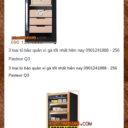
3 loại tủ bảo quản xì gà tốt nhất hiện nay 0901241888 - 256
Pasteur Q3
3 loại tủ bảo quản xì gà tốt nhất hiện nay 0901241888 - 256
Pasteur Q3