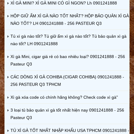
XÌ GÀ MINI? XÌ GÀ MINI CÓ GÌ NGON? Lh 0901241888
HỘP GIỮ ẨM XÌ GÀ NÀO TỐT NHẤT? HỘP BẢO QUẢN XÌ GÀ
NÀO TỐT? LH 0901241888 - 256 PASTEUR Q3
Tủ xì gà nào tốt? Tủ giữ ẩm xì gà nào tốt? Tủ bảo quản xì gà
nào tốt? LH 0901241888
Xì gà Mini, cigar giá rẻ có bao nhiêu loại? 0901241888 - 256
Pasteur Q3
CÁC DÒNG XÌ GÀ COHIBA (CIGAR COHIBA) 0901241888 -
256 PASTEUR Q3 TPHCM
Xì gà xóa code có chính hãng không? Check code xì gà"
3 loại tủ bảo quản xì gà tốt nhất hiện nay 0901241888 - 256
Pasteur Q3
TỦ XÌ GÀ TỐT NHẤT NHẬP KHẨU USA TPHCM 0901241888 -