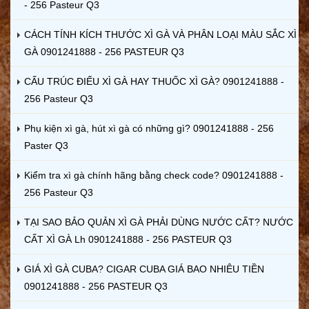
- 256 Pasteur Q3
CÁCH TÍNH KÍCH THƯỚC XÌ GÀ VÀ PHÂN LOẠI MÀU SẮC XÌ
GÀ 0901241888 - 256 PASTEUR Q3
CẤU TRÚC ĐIẾU XÌ GÀ HAY THUỐC XÌ GÀ? 0901241888 -
256 Pasteur Q3
Phụ kiện xì gà, hút xì gà có những gì? 0901241888 - 256
Paster Q3
Kiểm tra xì gà chính hãng bằng check code? 0901241888 -
256 Pasteur Q3
TẠI SAO BẢO QUẢN XÌ GÀ PHẢI DÙNG NƯỚC CẤT? NƯỚC
CẤT XÌ GÀ Lh 0901241888 - 256 PASTEUR Q3
GIÁ XÌ GÀ CUBA? CIGAR CUBA GIÁ BAO NHIÊU TIỀN
0901241888 - 256 PASTEUR Q3