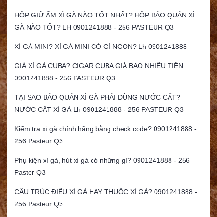
HỘP GIỮ ẨM XÌ GÀ NÀO TỐT NHẤT? HỘP BẢO QUẢN XÌ
GÀ NÀO TỐT? LH 0901241888 - 256 PASTEUR Q3
XÌ GÀ MINI? XÌ GÀ MINI CÓ GÌ NGON? Lh 0901241888
GIÁ XÌ GÀ CUBA? CIGAR CUBA GIÁ BAO NHIÊU TIỀN
0901241888 - 256 PASTEUR Q3
TẠI SAO BẢO QUẢN XÌ GÀ PHẢI DÙNG NƯỚC CẤT?
NƯỚC CẤT XÌ GÀ Lh 0901241888 - 256 PASTEUR Q3
Kiểm tra xì gà chính hãng bằng check code? 0901241888 -
256 Pasteur Q3
Phụ kiện xì gà, hút xì gà có những gì? 0901241888 - 256
Paster Q3
CẤU TRÚC ĐIẾU XÌ GÀ HAY THUỐC XÌ GÀ? 0901241888 -
256 Pasteur Q3