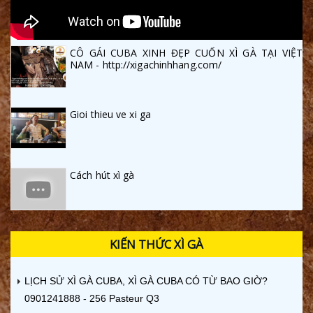
CÔ GÁI CUBA XINH ĐẸP CUỐN XÌ GÀ TẠI VIỆT
NAM - http://xigachinhhang.com/
Gioi thieu ve xi ga
Cách hút xì gà
KIẾN THỨC XÌ GÀ
LỊCH SỬ XÌ GÀ CUBA, XÌ GÀ CUBA CÓ TỪ BAO GIỜ?
0901241888 - 256 Pasteur Q3