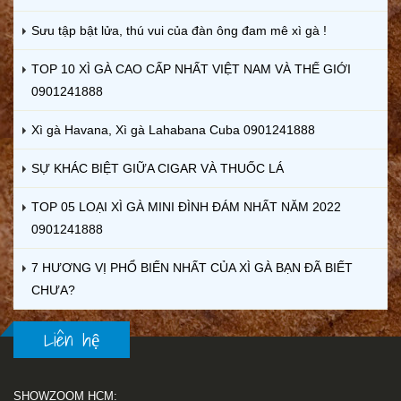
Sưu tập bật lửa, thú vui của đàn ông đam mê xì gà !
TOP 10 XÌ GÀ CAO CẤP NHẤT VIỆT NAM VÀ THẾ GIỚI
0901241888
Xì gà Havana, Xì gà Lahabana Cuba 0901241888
SỰ KHÁC BIỆT GIỮA CIGAR VÀ THUỐC LÁ
TOP 05 LOẠI XÌ GÀ MINI ĐÌNH ĐÁM NHẤT NĂM 2022
0901241888
7 HƯƠNG VỊ PHỔ BIẾN NHẤT CỦA XÌ GÀ BẠN ĐÃ BIẾT
CHƯA?
Liên hệ
SHOWZOOM HCM: