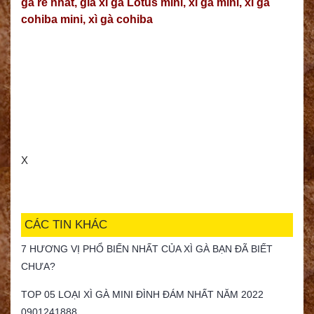
gà rẻ nhất
,
giá xì gà Lotus mini
,
xì gà mini
,
xì gà
cohiba mini
,
xì gà cohiba
X
CÁC TIN KHÁC
7 HƯƠNG VỊ PHỔ BIẾN NHẤT CỦA XÌ GÀ BẠN ĐÃ BIẾT
CHƯA?
TOP 05 LOẠI XÌ GÀ MINI ĐÌNH ĐÁM NHẤT NĂM 2022
0901241888