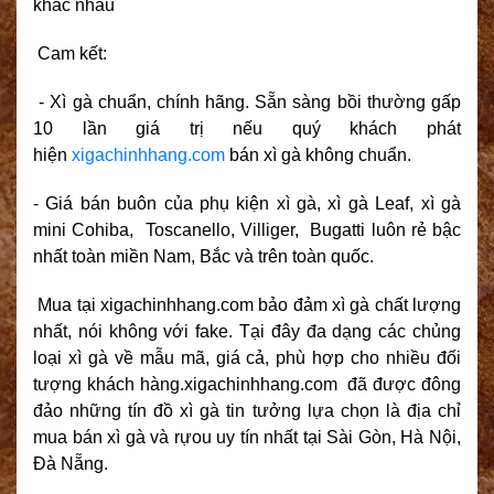
khác nhau
Cam kết:
- Xì gà chuẩn, chính hãng. Sẵn sàng bồi thường gấp
10 lần giá trị nếu quý khách phát
hiện
xigachinhhang.com
bán xì gà không chuẩn.
- Giá bán buôn của phụ kiện xì gà, xì gà Leaf,
xì gà
mini Cohiba, Toscanello
, Villiger, Bugatti luôn rẻ bậc
nhất toàn miền Nam, Bắc và trên toàn quốc.
Mua tại xigachinhhang.com bảo đảm xì gà chất lượng
nhất, nói không với fake. Tại đây đa dạng các chủng
loại xì gà về mẫu mã, giá cả, phù hợp cho nhiều đối
tượng khách hàng.xigachinhhang.com đã được đông
đảo những tín đồ xì gà tin tưởng lựa chọn là địa chỉ
mua bán xì gà và rựou uy tín nhất tại Sài Gòn, Hà Nội,
Đà Nẵng.