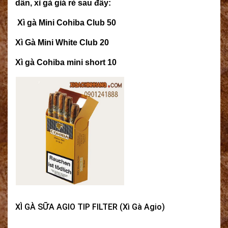
dân,
xì gà giá rẻ
sau đây:
Xì gà Mini Cohiba Club 50
Xì Gà Mini White Club 20
Xì gà Cohiba mini short 10
XÌ GÀ SỮA AGIO TIP FILTER (Xì Gà Agio)