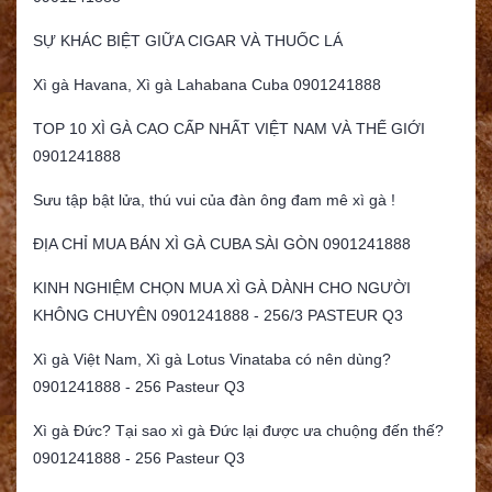
SỰ KHÁC BIỆT GIỮA CIGAR VÀ THUỐC LÁ
Xì gà Havana, Xì gà Lahabana Cuba 0901241888
TOP 10 XÌ GÀ CAO CẤP NHẤT VIỆT NAM VÀ THẾ GIỚI
0901241888
Sưu tập bật lửa, thú vui của đàn ông đam mê xì gà !
ĐỊA CHỈ MUA BÁN XÌ GÀ CUBA SÀI GÒN 0901241888
KINH NGHIỆM CHỌN MUA XÌ GÀ DÀNH CHO NGƯỜI
KHÔNG CHUYÊN 0901241888 - 256/3 PASTEUR Q3
Xì gà Việt Nam, Xì gà Lotus Vinataba có nên dùng?
0901241888 - 256 Pasteur Q3
Xì gà Đức? Tại sao xì gà Đức lại được ưa chuộng đến thế?
0901241888 - 256 Pasteur Q3