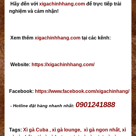
Hãy đến với
xigachinhhang.com
để trực tiếp trải
nghiệm và cảm nhận!
Xem thêm
xigachinhhang.com
tại các kênh:
Website:
https://xigachinhhang.com/
Facebook:
https://www.facebook.com/xigachinhang/
0901241888
- Hotline đặt hàng nhanh nhất:
Tags:
Xì gà Cuba
,
xì gà lounge
,
xì gà ngon nhất
,
xì