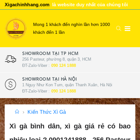
Xigachinhhang.com
là website duy nhất của chúng tôi
Mong 1 khách đến nghìn lần hơn 1000
khách đến 1 lần
SHOWROOM TẠI TP HCM
256 Pasteur, phường 8, quận 3, HCM
ĐT-Zalo-Viber :
090 124 1888
SHOWROOM TẠI HÀ NỘI
1 Ngụy Như Kon Tum, quận Thanh Xuân, Hà Nội
ĐT-Zalo-Viber :
090 124 1888
Kiến Thức Xì Gà
Xì gà bình dân, xì gà giá rẻ có bao
nhiêu loại ? 0901241888 - 256 Pasteur