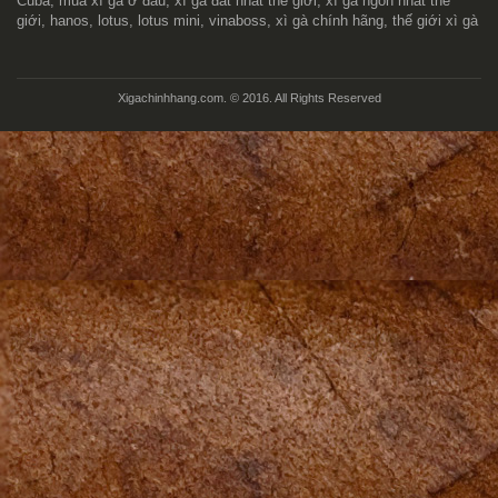
Cuba, mua xì gà ở đâu, xì gà đắt nhất thế giới, xì gà ngon nhất thế
giới, hanos, lotus, lotus mini, vinaboss, xì gà chính hãng, thế giới xì gà
Xigachinhhang.com. © 2016. All Rights Reserved