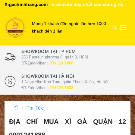
Xigachinhhang.com
là website duy nhất của chúng tôi
Mong 1 khách đến nghìn lần hơn 1000
khách đến 1 lần
SHOWROOM TẠI TP HCM
256 Pasteur, phường 8, quận 3, HCM
ĐT-Zalo-Viber :
090 124 1888
SHOWROOM TẠI HÀ NỘI
1 Ngụy Như Kon Tum, quận Thanh Xuân, Hà Nội
ĐT-Zalo-Viber :
090 124 1888
Tin Tức
ĐỊA CHỈ MUA XÌ GÀ QUẬN 12
0901241888