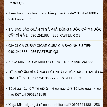
Paster Q3
Kiểm tra xì gà chính hãng bằng check code? 0901241888 -
256 Pasteur Q3
TẠI SAO BẢO QUẢN XÌ GÀ PHẢI DÙNG NƯỚC CẤT? NƯỚC
CẤT XÌ GÀ Lh 0901241888 - 256 PASTEUR Q3
GIÁ XÌ GÀ CUBA? CIGAR CUBA GIÁ BAO NHIÊU TIỀN
0901241888 - 256 PASTEUR Q3
XÌ GÀ MINI? XÌ GÀ MINI CÓ GÌ NGON? Lh 0901241888
HỘP GIỮ ẨM XÌ GÀ NÀO TỐT NHẤT? HỘP BẢO QUẢN XÌ GÀ
NÀO TỐT? LH 0901241888 - 256 PASTEUR Q3
Tủ xì gà nào tốt? Tủ giữ ẩm xì gà nào tốt? Tủ bảo quản xì gà
nào tốt? LH 0901241888
Xì gà Mini, cigar giá rẻ có bao nhiêu loại? 0901241888 - 256