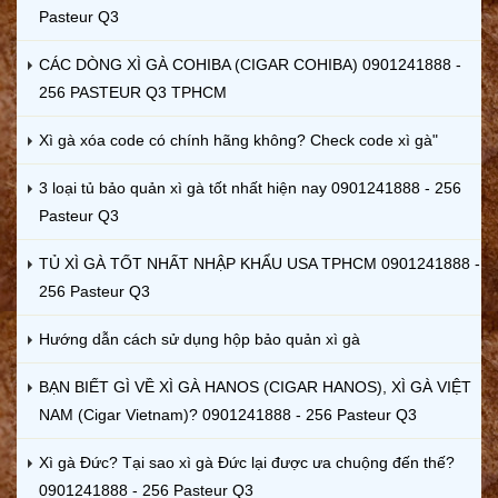
Pasteur Q3
CÁC DÒNG XÌ GÀ COHIBA (CIGAR COHIBA) 0901241888 -
256 PASTEUR Q3 TPHCM
Xì gà xóa code có chính hãng không? Check code xì gà"
3 loại tủ bảo quản xì gà tốt nhất hiện nay 0901241888 - 256
Pasteur Q3
TỦ XÌ GÀ TỐT NHẤT NHẬP KHẨU USA TPHCM 0901241888 -
256 Pasteur Q3
Hướng dẫn cách sử dụng hộp bảo quản xì gà
BẠN BIẾT GÌ VỀ XÌ GÀ HANOS (CIGAR HANOS), XÌ GÀ VIỆT
NAM (Cigar Vietnam)? 0901241888 - 256 Pasteur Q3
Xì gà Đức? Tại sao xì gà Đức lại được ưa chuộng đến thế?
0901241888 - 256 Pasteur Q3