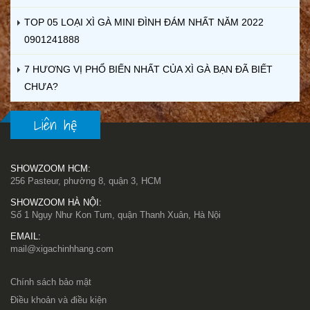
TOP 05 LOẠI XÌ GÀ MINI ĐÌNH ĐÁM NHẤT NĂM 2022
0901241888
7 HƯƠNG VỊ PHỔ BIẾN NHẤT CỦA XÌ GÀ BẠN ĐÃ BIẾT
CHƯA?
Liên hệ
SHOWZOOM HCM:
256 Pasteur, phường 8, quận 3, HCM
SHOWZOOM HÀ NỘI:
Số 1 Ngụy Như Kon Tum, quận Thanh Xuân, Hà Nội
EMAIL:
mail@xigachinhhang.com
Chính sách bảo mật
Điều khoản và điều kiện