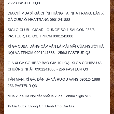
256/3 PASTEUR Q3
ĐỊA CHỈ MUA XÌ GÀ CHÍNH HÃNG TẠI NHA TRANG, BÁN XÌ
GÀ CUBA Ở NHA TRANG 0901241888
SIGLO CLUB - CIGAR LOUNGE SỐ 1 SÀI GÒN 256/3
PASTEUR, P8, Q3, TPHCM 0901241888
XÌ GA CUBA, ĐẲNG CẤP VẪN LÀ MÃI MÃI CỦA NGƯỜI HÀ
NỘI VÀ TPHCM 0901241888 - 256/3 PASTEUR Q3
GIÁ XÌ GÀ COHIBA? BÁO GIÁ 10 LOẠI XÌ GÀ COHIBA ƯA
CHUỘNG NHẤT 0901241888 - 256 PASTEUR Q3
TẢN MẠN: XÌ GÀ, ĐÀN BÀ VÀ RƯỢU VANG 0901241888 -
256 PASTEUR Q3
Mua xì gà Hà Nội đắt nhất là xì gà Cohiba Siglo VI ?
Xì Gà Cuba Không Chỉ Dành Cho Đại Gia