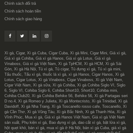
Chính sách đổi trả
Chính sách hoàn tiền
Chính sách giao hàng
Xì gà, Cigar, Xì gà Cuba, Cigar Cuba, Xì gà Mini, Cigar Mini, Giá xì gà,
Giá xì gà Cohiba, Giá xì gà Hanos, Giá xì gà Lotus, Giá xì gà
Vinaboss, Giá xì gà Việt Nam, Xì gà TpHCM, Xì gà HCM, Xì gà Sài
Gòn, Xì gà Hà Nội, Tủ xì gà, Tủ cigar, Tủ đựng xì gà, Tủ xì gà mini,
Tẩu thuốc, Tẩu xì gà, thuốc lá xì gà, xì gà Hanos, Cigar Hanos, Xì gà
Lotus, Cigar Lotus, Xì gà Vinaboss, Cigar Vinaboss, Xì gà Việt Nam,
Cigar Việt Nam, Xì gà sữa, Xì gà Cohiba, Xì gà Cohiba Siglo VI, Siglo
6, Siglo VI, Cohiba Siglo 6, Cohiba Short10, Short10, Cohiba mini,
Cohiba Club20, Xì gà Cohiba Behike 56, Behike 56, Xì gà Partagas seri
D no.4, Xì gà Romeo y Julieta, Xì gà Montecristo, Xì gà Trinidad, Xì gà
Davidoff, Xì gà Nha Trang, Xì gà Toscanello rosso cafe, Toscanello, Xì
gà Cần Thơ, Xì gà Vũng Tàu, Xì gà Bắc Ninh, Xì gà Thanh Hóa, Xì gà
Vĩnh Phúc, Mua xì gà, Giá xì gà Hanos Việt Nam, Giá xì gà Việt Nam
sản xuất, Phụ kiện xì gà, Bao đựng xì gà, dao cắt xì gà, bật lửa xì gà,
hột quẹt khò, bán xì gà, mua xì gà ở Hà Nội, bán xì gà Cuba, giá xì gà