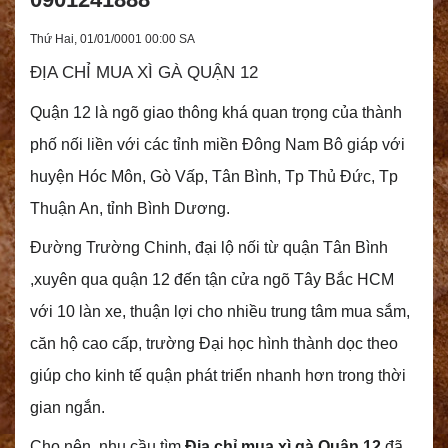
Thứ Hai, 01/01/0001 00:00 SA
ĐỊA CHỈ MUA XÌ GÀ QUẬN 12
Quận 12 là ngõ giao thông khá quan trọng của thành
phố nối liền với các tỉnh miền Đông Nam Bô giáp với
huyện Hóc Môn, Gò Vấp, Tân Bình, Tp Thủ Đức, Tp
Thuận An, tỉnh Bình Dương.
Đường Trường Chinh, đại lộ nối từ quận Tân Bình
,xuyên qua quận 12 đến tận cửa ngõ Tây Bắc HCM
với 10 làn xe, thuận lợi cho nhiều trung tâm mua sắm,
căn hộ cao cấp, trường Đại học hình thành dọc theo
giúp cho kinh tế quận phát triển nhanh hơn trong thời
gian ngắn.
Cho nên, nhu cầu tìm
Địa chỉ mua xì gà Quận 12
đã