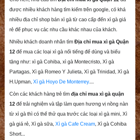
được nhiều khách hàng tìm kiếm trên google, có khá
nhiều địa chỉ shop bán xì gà từ cao cấp đến xì gà giá
rẻ để phục vụ các nhu cầu khác nhau của khách.
Nhiều khách doanh nhân tìm
Địa chỉ mua xì gà Quận
12
để mua các loại xì gà nổi tiếng để dùng và biếu
tặng như: xì gà
Cohiba, xì gà Montecristo, Xì gà
Partagas, Xì gà Romeo Y Julieta, Xì gà Trinidad, Xì gà
H.Upman,
Xì gà Hoyo De Monterrey.
...
Còn các khách hàng trẻ tìm
địa chỉ mua xì gà quận
1
2
để trải nghiệm và tập làm quen hương vị nồng nàn
từ xì gà thì có thể thử qua trước các loại xì gà mini, Xì
gà giá rẻ, Xì gà sữa,
Xì gà Cafe Cream
, Xì gà Cohiba
Short...