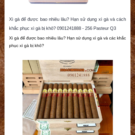
Xì gà để được bao nhiêu lâu? Hạn sử dụng xì gà và cách
khắc phục xì gà bị khô? 0901241888 - 256 Pasteur Q3
Xì gà để được bao nhiêu lâu? Hạn sử dụng xì gà và các khắc
phục xì gà bị khô?