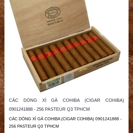
CÁC DÒNG XÌ GÀ COHIBA (CIGAR COHIBA)
0901241888 - 256 PASTEUR Q3 TPHCM
CÁC DÒNG XÌ GÀ COHIBA (CIGAR COHIBA) 0901241888 -
256 PASTEUR Q3 TPHCM