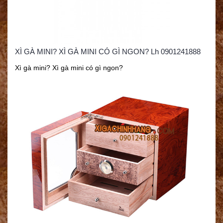
XÌ GÀ MINI? XÌ GÀ MINI CÓ GÌ NGON? Lh 0901241888
Xì gà mini? Xì gà mini có gì ngon?