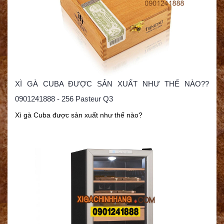
XÌ GÀ CUBA ĐƯỢC SẢN XUẤT NHƯ THẾ NÀO??
0901241888 - 256 Pasteur Q3
Xì gà Cuba được sản xuất như thế nào?