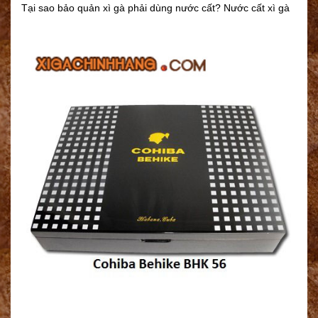
Tại sao bảo quản xì gà phải dùng nước cất? Nước cất xì gà