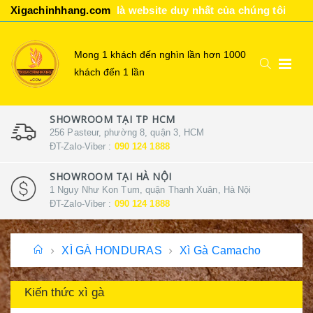
Xigachinhhang.com
là website duy nhất của chúng tôi
Mong 1 khách đến nghìn lần hơn 1000
khách đến 1 lần
SHOWROOM TẠI TP HCM
256 Pasteur, phường 8, quận 3, HCM
ĐT-Zalo-Viber :
090 124 1888
SHOWROOM TẠI HÀ NỘI
1 Ngụy Như Kon Tum, quận Thanh Xuân, Hà Nội
ĐT-Zalo-Viber :
090 124 1888
XÌ GÀ HONDURAS
Xì Gà Camacho
Kiến thức xì gà