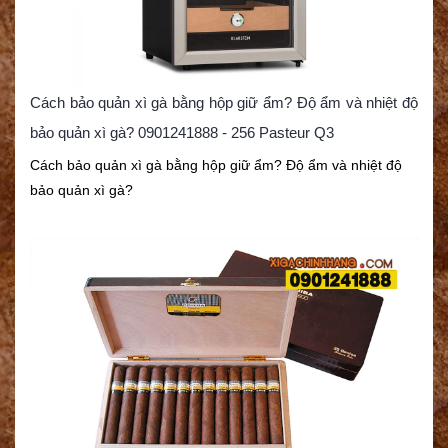
Cách bảo quản xì gà bằng hộp giữ ẩm? Độ ẩm và nhiệt độ
bảo quản xì gà? 0901241888 - 256 Pasteur Q3
Cách bảo quản xì gà bằng hộp giữ ẩm? Độ ẩm và nhiệt độ
bảo quản xì gà?