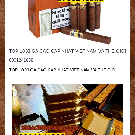
TOP 10 XÌ GÀ CAO CẤP NHẤT VIỆT NAM VÀ THẾ GIỚI
0901241888
TOP 10 XÌ GÀ CAO CẤP NHẤT VIỆT NAM VÀ THẾ GIỚI