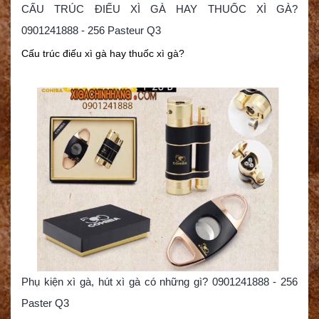
CẤU TRÚC ĐIẾU XÌ GÀ HAY THUỐC XÌ GÀ?
0901241888 - 256 Pasteur Q3
Cấu trúc điếu xì gà hay thuốc xì gà?
Phụ kiện xì gà, hút xì gà có những gì? 0901241888 - 256
Paster Q3