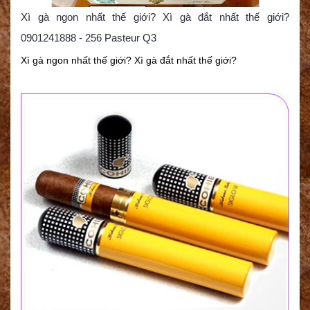
Xì gà ngon nhất thế giới? Xì gà đắt nhất thế giới?
0901241888 - 256 Pasteur Q3
Xì gà ngon nhất thế giới? Xì gà đắt nhất thế giới?