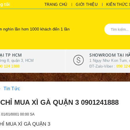
g tôi
TRANG CHỦ
GIỚI THIỆU
KIẾN THỨC 
 nghìn lần hơn 1000 khách đến 1 lần
I TP HCM
SHOWROOM TẠI HÀ
ờng 8, quận 3, HCM
1 Ngụy Như Kon Tum, 
90 124 1888
ĐT-Zalo-Viber :
090 124
Tin Tức
 CHỈ MUA XÌ GÀ QUẬN 3 0901241888
, 01/01/0001 00:00 SA
HỈ MUA XÌ GÀ QUẬN 3