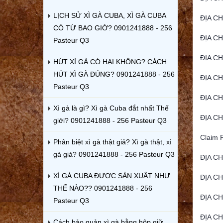
LỊCH SỬ XÌ GÀ CUBA, XÌ GÀ CUBA
ĐỊA C
CÓ TỪ BAO GIỜ? 0901241888 - 256
ĐỊA CH
Pasteur Q3
ĐỊA CH
HÚT XÌ GÀ CÓ HẠI KHÔNG? CÁCH
HÚT XÌ GÀ ĐÚNG? 0901241888 - 256
ĐỊA C
Pasteur Q3
ĐỊA CH
Xì gà là gì? Xì gà Cuba đắt nhất Thế
ĐỊA CH
giới? 0901241888 - 256 Pasteur Q3
Claim 
Phân biệt xì gà thật giả? Xì gà thật, xì
gà giả? 0901241888 - 256 Pasteur Q3
ĐỊA CH
XÌ GÀ CUBA ĐƯỢC SẢN XUẤT NHƯ
ĐỊA CH
THẾ NÀO?? 0901241888 - 256
ĐỊA C
Pasteur Q3
ĐỊA CH
Cách bảo quản xì gà bằng hộp giữ