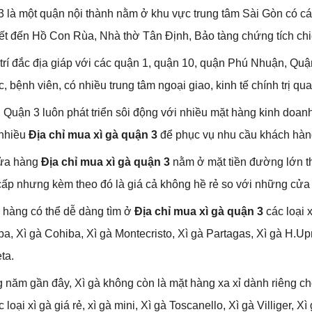
 là một quận nội thành nằm ở khu vực trung tâm Sài Gòn có cá
ết đến Hồ Con Rùa, Nhà thờ Tân Định, Bảo tàng chứng tích chiế
 trí đắc địa giáp với các quận 1, quận 10, quận Phú Nhuận, Quậ
c, bệnh viên, có nhiều trung tâm ngoại giao, kinh tế chính trị qu
, Quận 3 luôn phát triển sôi động với nhiều mặt hàng kinh doanh
 nhiều
Địa chỉ mua xì gà quận 3
để
phục vụ nhu cầu khách hàn
ửa hàng
Địa chỉ mua xì gà quận 3
nằm ở mặt tiền đường lớn thư
ấp nhưng kèm theo đó là giá cả không hề rẻ so với những cửa
 hàng có thể dễ dàng tìm ở
Địa chỉ mua xì gà quận 3
các loại 
a, Xì gà Cohiba, Xì gà Montecristo, Xì gà Partagas, Xì gà H.Up
eta.
năm gần đây, Xì gà không còn là mặt hàng xa xỉ dành riêng ch
c loại
xì gà giá rẻ, xì gà mini, Xì gà Toscanello, Xì gà Villiger,