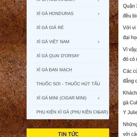
Quận 3
XÌ GÀ HONDURAS
đều bi
XÌ GÀ GIÁ RẺ
Với vi
đại họ
XÌ GÀ VIỆT NAM
Vì vậy
XÌ GÀ QUAI D'ORSAY
đó có
XÌ GÀ ĐAN MẠCH
Các c
đẳng c
THUỐC SƠI - THUỐC HÚT TẨU
Khách
XÌ GÀ MINI (CIGAR MINI)
gà Cub
PHỤ KIỆN XÌ GÀ (PHỤ KIỆN CIGAR)
Y Juli
Những 
TIN TỨC
với cá