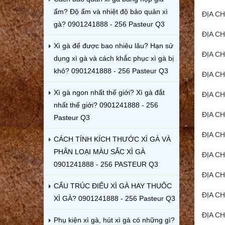
ẩm? Độ ẩm và nhiệt độ bảo quản xì
ĐỊA CH
gà? 0901241888 - 256 Pasteur Q3
ĐỊA CH
Xì gà để được bao nhiêu lâu? Hạn sử
ĐỊA CH
dụng xì gà và cách khắc phục xì gà bị
khô? 0901241888 - 256 Pasteur Q3
ĐỊA CH
Xì gà ngon nhất thế giới? Xì gà đắt
ĐỊA C
nhất thế giới? 0901241888 - 256
ĐỊA CH
Pasteur Q3
ĐỊA CH
CÁCH TÍNH KÍCH THƯỚC XÌ GÀ VÀ
PHÂN LOẠI MÀU SẮC XÌ GÀ
ĐỊA CH
0901241888 - 256 PASTEUR Q3
ĐỊA C
CẤU TRÚC ĐIẾU XÌ GÀ HAY THUỐC
ĐỊA C
XÌ GÀ? 0901241888 - 256 Pasteur Q3
ĐỊA C
Phụ kiện xì gà, hút xì gà có những gì?