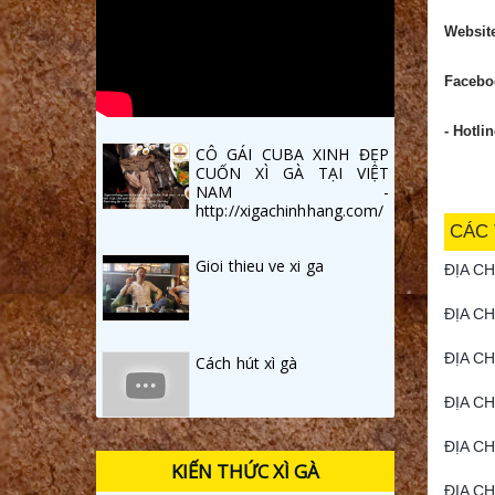
Websit
Facebo
- Hotli
CÔ GÁI CUBA XINH ĐẸP
CUỐN XÌ GÀ TẠI VIỆT
NAM -
http://xigachinhhang.com/
CÁC 
Gioi thieu ve xi ga
ĐỊA C
ĐỊA C
ĐỊA CH
Cách hút xì gà
ĐỊA CH
ĐỊA CH
KIẾN THỨC XÌ GÀ
ĐỊA CH