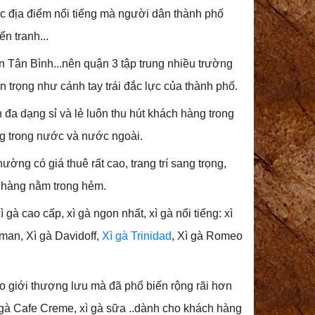
c địa điểm nổi tiếng mà người dân thành phố
n tranh...
n Tân Bình...nên quận 3 tập trung nhiều trường
an trọng như cánh tay trái đắc lực của thành phố.
 đa dạng sỉ và lẻ luôn thu hút khách hàng trong
g trong nước và nước ngoài.
ờng có giá thuê rất cao, trang trí sang trọng,
 hàng nằm trong hẻm.
xì gà
cao cấp, xì gà ngon nhất, xì gà nổi tiếng:
xì
man, Xì gà Davidoff,
Xì gà Trinidad
, Xì gà Romeo
o giới thượng lưu mà đã phổ biến rộng rãi hơn
 Xì gà Cafe Creme, xì gà sữa ..dành cho khách hàng