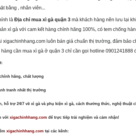
ặt bằng , nhân viên...
hính là
Địa chỉ mua xì gà quận 3
mà khách hàng nên lưu lại khi
ản xì gà với cam kết hàng chính hãng 100%, có tem chống hàng 
i xigachinhhang.com luôn bán giá chuẩn thị trường, đảm bảo ch
hàng cần mua xì gà ở quận 3 chỉ cần gọi hotline 0901241888 
t:
chính hãng, chất lượng
ạnh tranh nhất thị trường
n, hỗ trợ 24/7 về xì gà và phụ kiện xì gà, cách thưởng thức, nghệ thuật 
n với
xigachinhhang.com
để trực tiếp trải nghiệm và cảm nhận!
hêm
xigachinhhang.com
tại các kênh: