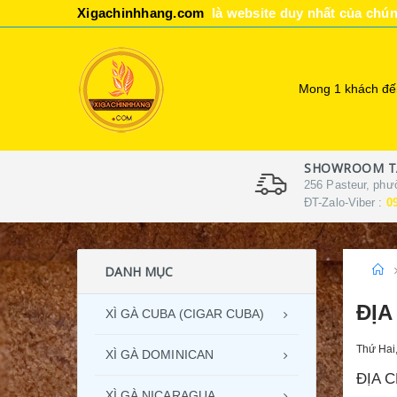
Xigachinhhang.com
là website duy nhất của chún
Mong 1 khách đến
SHOWROOM TẠ
256 Pasteur, phư
ĐT-Zalo-Viber :
0
DANH MỤC
ĐỊA
XÌ GÀ CUBA (CIGAR CUBA)
Thứ Hai
XÌ GÀ DOMINICAN
ĐỊA C
XÌ GÀ NICARAGUA