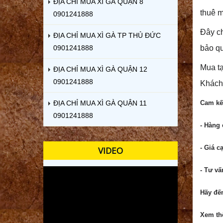
ĐỊA CHỈ MUA XÌ GÀ QUẬN 8
thuê m
0901241888
Đây c
ĐỊA CHỈ MUA XÌ GÀ TP THỦ ĐỨC
0901241888
bảo qu
Mua tạ
ĐỊA CHỈ MUA XÌ GÀ QUẬN 12
0901241888
Khách 
ĐỊA CHỈ MUA XÌ GÀ QUẬN 11
Cam kế
0901241888
- Hàng 
- Giá c
VIDEO
- Tư vấ
Hãy đế
Xem t