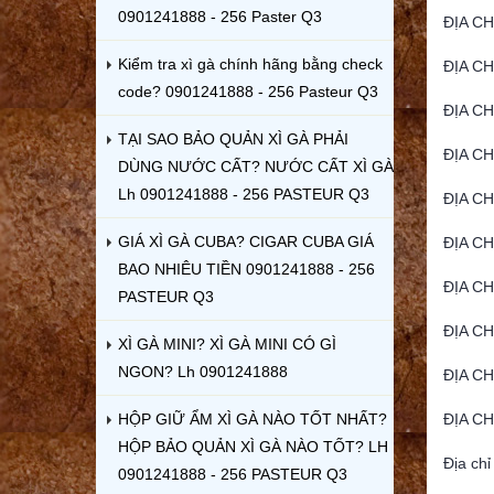
0901241888 - 256 Paster Q3
ĐỊA C
Kiểm tra xì gà chính hãng bằng check
ĐỊA C
code? 0901241888 - 256 Pasteur Q3
ĐỊA C
TẠI SAO BẢO QUẢN XÌ GÀ PHẢI
ĐỊA C
DÙNG NƯỚC CẤT? NƯỚC CẤT XÌ GÀ
Lh 0901241888 - 256 PASTEUR Q3
ĐỊA C
GIÁ XÌ GÀ CUBA? CIGAR CUBA GIÁ
ĐỊA C
BAO NHIÊU TIỀN 0901241888 - 256
ĐỊA C
PASTEUR Q3
ĐỊA CH
XÌ GÀ MINI? XÌ GÀ MINI CÓ GÌ
NGON? Lh 0901241888
ĐỊA CH
HỘP GIỮ ẨM XÌ GÀ NÀO TỐT NHẤT?
ĐỊA C
HỘP BẢO QUẢN XÌ GÀ NÀO TỐT? LH
Địa ch
0901241888 - 256 PASTEUR Q3