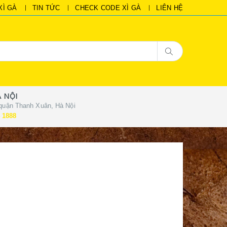
XÌ GÀ
TIN TỨC
CHECK CODE XÌ GÀ
LIÊN HỆ
 NỘI
quận Thanh Xuân, Hà Nội
 1888