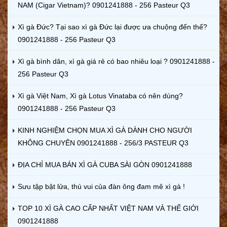
NAM (Cigar Vietnam)? 0901241888 - 256 Pasteur Q3
Xì gà Đức? Tại sao xì gà Đức lại được ưa chuộng đến thế?
0901241888 - 256 Pasteur Q3
Xì gà bình dân, xì gà giá rẻ có bao nhiêu loại ? 0901241888 -
256 Pasteur Q3
Xì gà Việt Nam, Xì gà Lotus Vinataba có nên dùng?
0901241888 - 256 Pasteur Q3
KINH NGHIỆM CHỌN MUA XÌ GÀ DÀNH CHO NGƯỜI
KHÔNG CHUYÊN 0901241888 - 256/3 PASTEUR Q3
ĐỊA CHỈ MUA BÁN XÌ GÀ CUBA SÀI GÒN 0901241888
Sưu tập bật lửa, thú vui của đàn ông đam mê xì gà !
TOP 10 XÌ GÀ CAO CẤP NHẤT VIỆT NAM VÀ THẾ GIỚI
0901241888