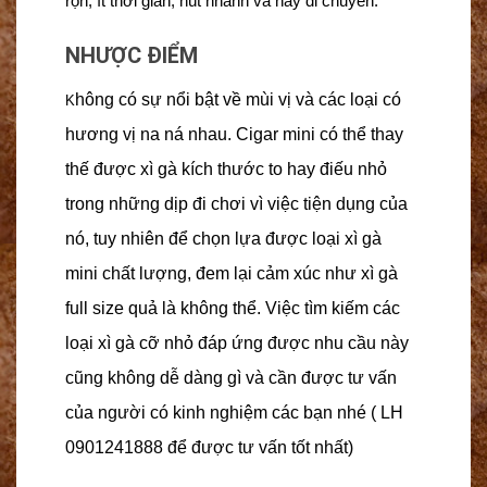
rộn, ít thời gian, hút nhanh và hay di chuyển.
NHƯỢC ĐIỂM
hông có sự nổi bật về mùi vị và các loại có
K
hương vị na ná nhau. Cigar mini
có thể thay
thế được xì gà kích thước to hay điếu nhỏ
trong những dịp đi chơi vì việc tiện dụng của
nó, tuy nhiên để chọn lựa được loại
xì gà
mini
chất lượng, đem lại cảm xúc như xì gà
full size quả là không thể. Việc tìm kiếm các
loại xì gà cỡ nhỏ đáp ứng được nhu cầu này
cũng không dễ dàng gì và cần được tư vấn
của người có kinh nghiệm các bạn nhé ( LH
0901241888 để được tư vấn tốt nhất)