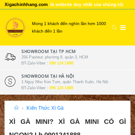
Xigachinhhang.com
là website duy nhất của chúng tôi
Mong 1 khách đến nghìn lần hơn 1000
khách đến 1 lần
SHOWROOM TẠI TP HCM
256 Pasteur, phường 8, quận 3, HCM
ĐT-Zalo-Viber :
090 124 1888
SHOWROOM TẠI HÀ NỘI
1 Ngụy Như Kon Tum, quận Thanh Xuân, Hà Nội
ĐT-Zalo-Viber :
090 124 1888
Kiến Thức Xì Gà
XÌ GÀ MINI? XÌ GÀ MINI CÓ GÌ
NGON? Lh 0901241888