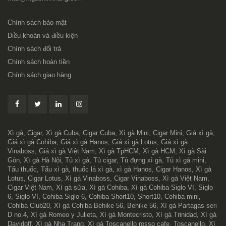
Chính sách bảo mật
Điều khoản và điều kiện
Chính sách đổi trả
Chính sách hoàn tiền
Chính sách giao hàng
Xì gà, Cigar, Xì gà Cuba, Cigar Cuba, Xì gà Mini, Cigar Mini, Giá xì gà,
Giá xì gà Cohiba, Giá xì gà Hanos, Giá xì gà Lotus, Giá xì gà
Vinaboss, Giá xì gà Việt Nam, Xì gà TpHCM, Xì gà HCM, Xì gà Sài
Gòn, Xì gà Hà Nội, Tủ xì gà, Tủ cigar, Tủ đựng xì gà, Tủ xì gà mini,
Tẩu thuốc, Tẩu xì gà, thuốc lá xì gà, xì gà Hanos, Cigar Hanos, Xì gà
Lotus, Cigar Lotus, Xì gà Vinaboss, Cigar Vinaboss, Xì gà Việt Nam,
Cigar Việt Nam, Xì gà sữa, Xì gà Cohiba, Xì gà Cohiba Siglo VI, Siglo
6, Siglo VI, Cohiba Siglo 6, Cohiba Short10, Short10, Cohiba mini,
Cohiba Club20, Xì gà Cohiba Behike 56, Behike 56, Xì gà Partagas seri
D no.4, Xì gà Romeo y Julieta, Xì gà Montecristo, Xì gà Trinidad, Xì gà
Davidoff, Xì gà Nha Trang, Xì gà Toscanello rosso cafe, Toscanello, Xì