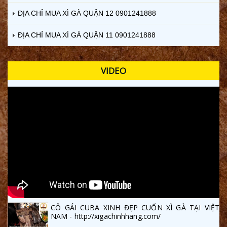
ĐỊA CHỈ MUA XÌ GÀ QUẬN 12 0901241888
ĐỊA CHỈ MUA XÌ GÀ QUẬN 11 0901241888
VIDEO
CÔ GÁI CUBA XINH ĐẸP CUỐN XÌ GÀ TẠI VIỆT
NAM - http://xigachinhhang.com/