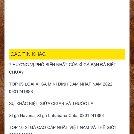
CÁC TIN KHÁC
7 HƯƠNG VỊ PHỔ BIẾN NHẤT CỦA XÌ GÀ BẠN ĐÃ BIẾT
CHƯA?
TOP 05 LOẠI XÌ GÀ MINI ĐÌNH ĐÁM NHẤT NĂM 2022
0901241888
SỰ KHÁC BIỆT GIỮA CIGAR VÀ THUỐC LÁ
Xì gà Havana, Xì gà Lahabana Cuba 0901241888
TOP 10 XÌ GÀ CAO CẤP NHẤT VIỆT NAM VÀ THẾ GIỚI