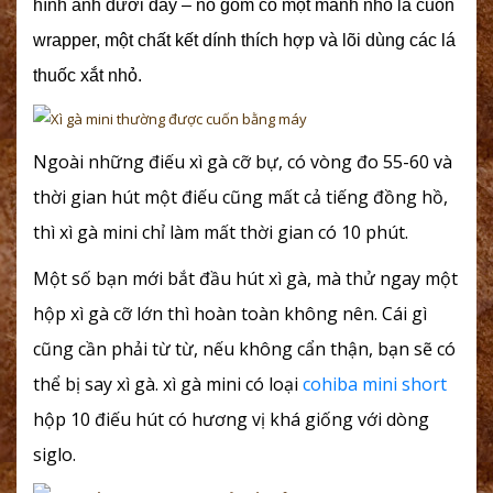
hình ảnh dưới đây – nó gồm có một mảnh nhỏ lá cuốn
wrapper, một chất kết dính thích hợp và lõi dùng các lá
thuốc xắt nhỏ.
Ngoài những điếu xì gà cỡ bự, có vòng đo 55-60 và
thời gian hút một điếu cũng mất cả tiếng đồng hồ,
thì xì gà mini chỉ làm mất thời gian có 10 phút.
Một số bạn mới bắt đầu hút xì gà, mà thử ngay một
hộp xì gà cỡ lớn thì hoàn toàn không nên. Cái gì
cũng cần phải từ từ, nếu không cẩn thận, bạn sẽ có
thể bị say xì gà. xì gà mini có loại
cohiba mini short
hộp 10 điếu hút có hương vị khá giống với dòng
siglo.