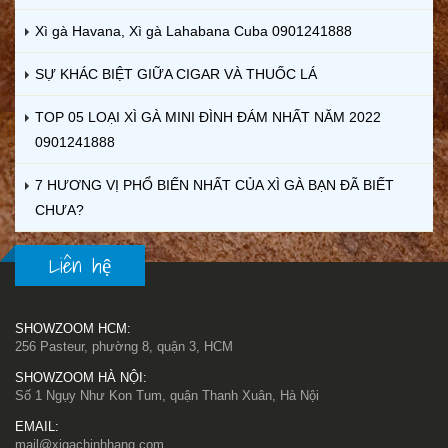
Xì gà Havana, Xì gà Lahabana Cuba 0901241888
SỰ KHÁC BIỆT GIỮA CIGAR VÀ THUỐC LÁ
TOP 05 LOẠI XÌ GÀ MINI ĐÌNH ĐÁM NHẤT NĂM 2022
0901241888
7 HƯƠNG VỊ PHỔ BIẾN NHẤT CỦA XÌ GÀ BẠN ĐÃ BIẾT
CHƯA?
Liên hệ
SHOWZOOM HCM:
256 Pasteur, phường 8, quận 3, HCM
SHOWZOOM HÀ NỘI:
Số 1 Ngụy Như Kon Tum, quận Thanh Xuân, Hà Nội
EMAIL:
mail@xigachinhhang.com