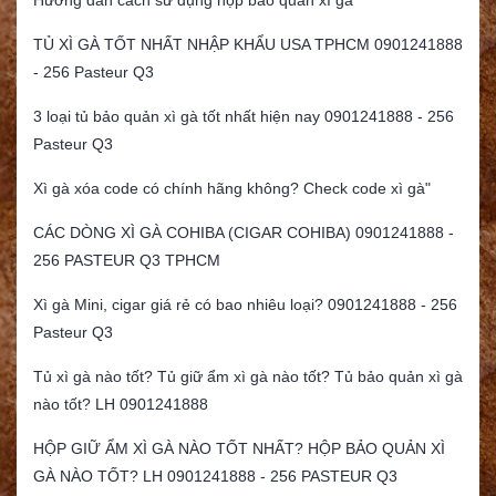
Hướng dẫn cách sử dụng hộp bảo quản xì gà
TỦ XÌ GÀ TỐT NHẤT NHẬP KHẨU USA TPHCM 0901241888
- 256 Pasteur Q3
3 loại tủ bảo quản xì gà tốt nhất hiện nay 0901241888 - 256
Pasteur Q3
Xì gà xóa code có chính hãng không? Check code xì gà"
CÁC DÒNG XÌ GÀ COHIBA (CIGAR COHIBA) 0901241888 -
256 PASTEUR Q3 TPHCM
Xì gà Mini, cigar giá rẻ có bao nhiêu loại? 0901241888 - 256
Pasteur Q3
Tủ xì gà nào tốt? Tủ giữ ẩm xì gà nào tốt? Tủ bảo quản xì gà
nào tốt? LH 0901241888
HỘP GIỮ ẨM XÌ GÀ NÀO TỐT NHẤT? HỘP BẢO QUẢN XÌ
GÀ NÀO TỐT? LH 0901241888 - 256 PASTEUR Q3