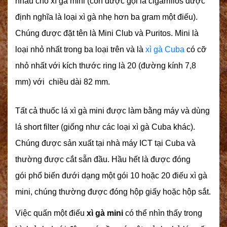
nhau cho
xì gà mini
(còn được gọi là cigarrillos được
định nghĩa là loại xì gà nhẹ hơn ba gram một điếu).
Chúng được đặt tên là Mini Club và Puritos. Mini là
loại nhỏ nhất trong ba loại trên và là
xì gà Cuba
có cỡ
nhỏ nhất với kích thước ring là 20 (đường kính 7,8
mm) với chiều dài 82 mm.
Tất cả thuốc lá xì gà mini được làm bằng máy và dùng
lá short filter (giống như các loại
xì gà Cuba
khác).
Chúng được sản xuất tại nhà máy ICT tại Cuba và
thường được cắt sẵn đầu. Hầu hết là được đóng
gói phổ biến đưới dạng một gói 10 hoặc 20 điếu xì gà
mini, chúng thường được đóng hộp giấy hoặc hộp sắt.
Việc quấn một điếu
xì gà mini
có thể nhìn thấy trong