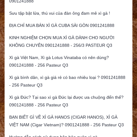
0901241888
Sưu tập bật lửa, thú vui của đàn ông đam mê xì gà !
ĐỊA CHỈ MUA BÁN XÌ GÀ CUBA SÀI GÒN 0901241888
KINH NGHIỆM CHỌN MUA XÌ GÀ DÀNH CHO NGƯỜI
KHÔNG CHUYÊN 0901241888 - 256/3 PASTEUR Q3
Xì gà Việt Nam, Xì gà Lotus Vinataba có nên dùng?
0901241888 - 256 Pasteur Q3
Xì gà bình dân, xì gà giá rẻ có bao nhiêu loại ? 0901241888
- 256 Pasteur Q3
Xì gà Đức? Tại sao xì gà Đức lại được ưa chuộng đến thế?
0901241888 - 256 Pasteur Q3
BẠN BIẾT GÌ VỀ XÌ GÀ HANOS (CIGAR HANOS), XÌ GÀ
VIỆT NAM (Cigar Vietnam)? 0901241888 - 256 Pasteur Q3