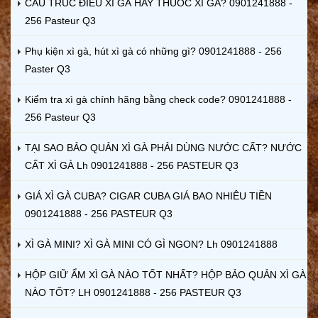
CẤU TRÚC ĐIẾU XÌ GÀ HAY THUỐC XÌ GÀ? 0901241888 -
256 Pasteur Q3
Phụ kiện xì gà, hút xì gà có những gì? 0901241888 - 256
Paster Q3
Kiểm tra xì gà chính hãng bằng check code? 0901241888 -
256 Pasteur Q3
TẠI SAO BẢO QUẢN XÌ GÀ PHẢI DÙNG NƯỚC CẤT? NƯỚC
CẤT XÌ GÀ Lh 0901241888 - 256 PASTEUR Q3
GIÁ XÌ GÀ CUBA? CIGAR CUBA GIÁ BAO NHIÊU TIỀN
0901241888 - 256 PASTEUR Q3
XÌ GÀ MINI? XÌ GÀ MINI CÓ GÌ NGON? Lh 0901241888
HỘP GIỮ ẨM XÌ GÀ NÀO TỐT NHẤT? HỘP BẢO QUẢN XÌ GÀ
NÀO TỐT? LH 0901241888 - 256 PASTEUR Q3