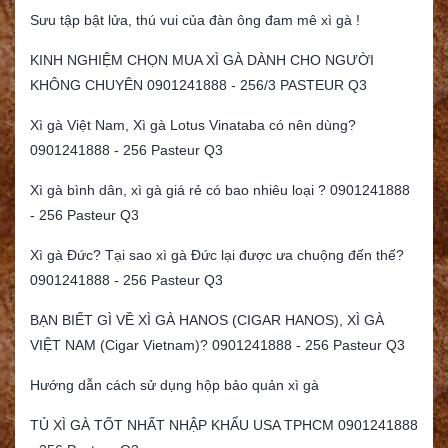
Sưu tập bật lửa, thú vui của đàn ông đam mê xì gà !
KINH NGHIỆM CHỌN MUA XÌ GÀ DÀNH CHO NGƯỜI
KHÔNG CHUYÊN 0901241888 - 256/3 PASTEUR Q3
Xì gà Việt Nam, Xì gà Lotus Vinataba có nên dùng?
0901241888 - 256 Pasteur Q3
Xì gà bình dân, xì gà giá rẻ có bao nhiêu loại ? 0901241888
- 256 Pasteur Q3
Xì gà Đức? Tại sao xì gà Đức lại được ưa chuộng đến thế?
0901241888 - 256 Pasteur Q3
BẠN BIẾT GÌ VỀ XÌ GÀ HANOS (CIGAR HANOS), XÌ GÀ
VIỆT NAM (Cigar Vietnam)? 0901241888 - 256 Pasteur Q3
Hướng dẫn cách sử dụng hộp bảo quản xì gà
TỦ XÌ GÀ TỐT NHẤT NHẬP KHẨU USA TPHCM 0901241888