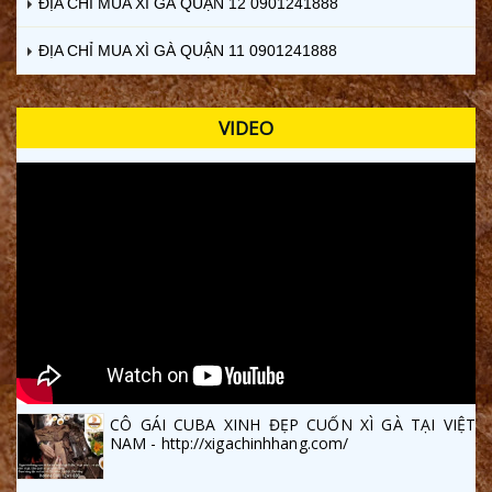
ĐỊA CHỈ MUA XÌ GÀ QUẬN 12 0901241888
ĐỊA CHỈ MUA XÌ GÀ QUẬN 11 0901241888
VIDEO
CÔ GÁI CUBA XINH ĐẸP CUỐN XÌ GÀ TẠI VIỆT
NAM - http://xigachinhhang.com/