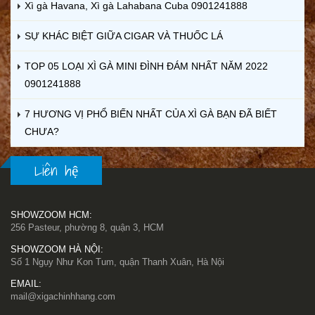
Xì gà Havana, Xì gà Lahabana Cuba 0901241888
SỰ KHÁC BIỆT GIỮA CIGAR VÀ THUỐC LÁ
TOP 05 LOẠI XÌ GÀ MINI ĐÌNH ĐÁM NHẤT NĂM 2022
0901241888
7 HƯƠNG VỊ PHỔ BIẾN NHẤT CỦA XÌ GÀ BẠN ĐÃ BIẾT
CHƯA?
Liên hệ
SHOWZOOM HCM:
256 Pasteur, phường 8, quận 3, HCM
SHOWZOOM HÀ NỘI:
Số 1 Ngụy Như Kon Tum, quận Thanh Xuân, Hà Nội
EMAIL:
mail@xigachinhhang.com