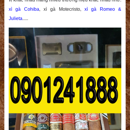
xì gà Cohiba
, xì gà Motecristo,
xì gà Romeo &
Julieta
.....