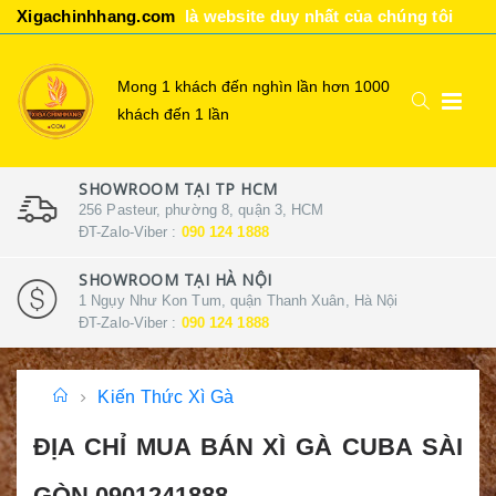
Xigachinhhang.com
là website duy nhất của chúng tôi
Mong 1 khách đến nghìn lần hơn 1000
khách đến 1 lần
SHOWROOM TẠI TP HCM
256 Pasteur, phường 8, quận 3, HCM
ĐT-Zalo-Viber :
090 124 1888
SHOWROOM TẠI HÀ NỘI
1 Ngụy Như Kon Tum, quận Thanh Xuân, Hà Nội
ĐT-Zalo-Viber :
090 124 1888
Kiến Thức Xì Gà
ĐỊA CHỈ MUA BÁN XÌ GÀ CUBA SÀI
GÒN 0901241888