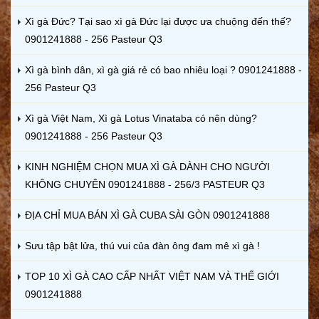
Xì gà Đức? Tại sao xì gà Đức lại được ưa chuộng đến thế?
0901241888 - 256 Pasteur Q3
Xì gà bình dân, xì gà giá rẻ có bao nhiêu loại ? 0901241888 -
256 Pasteur Q3
Xì gà Việt Nam, Xì gà Lotus Vinataba có nên dùng?
0901241888 - 256 Pasteur Q3
KINH NGHIỆM CHỌN MUA XÌ GÀ DÀNH CHO NGƯỜI
KHÔNG CHUYÊN 0901241888 - 256/3 PASTEUR Q3
ĐỊA CHỈ MUA BÁN XÌ GÀ CUBA SÀI GÒN 0901241888
Sưu tập bật lửa, thú vui của đàn ông đam mê xì gà !
TOP 10 XÌ GÀ CAO CẤP NHẤT VIỆT NAM VÀ THẾ GIỚI
0901241888