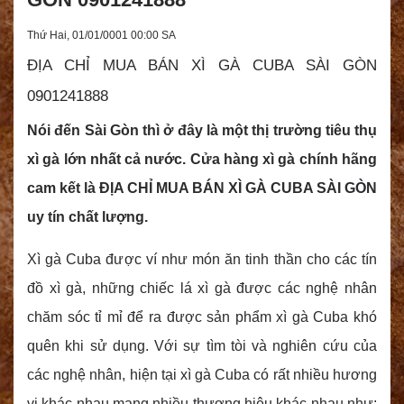
Thứ Hai, 01/01/0001 00:00 SA
ĐỊA CHỈ MUA BÁN XÌ GÀ CUBA SÀI GÒN
0901241888
Nói đến Sài Gòn thì ở đây là một thị trường tiêu thụ
xì gà lớn nhất cả nước. Cửa hàng xì gà chính hãng
cam kết là ĐỊA CHỈ MUA BÁN XÌ GÀ CUBA SÀI GÒN
uy tín chất lượng.
Xì gà Cuba được ví như món ăn tinh thần cho các tín
đồ xì gà, những chiếc lá xì gà được các nghệ nhân
chăm sóc tỉ mỉ để ra được sản phẩm xì gà Cuba khó
quên khi sử dụng. Với sự tìm tòi và nghiên cứu của
các nghệ nhân, hiện tại xì gà Cuba có rất nhiều hương
vị khác nhau mang nhiều thương hiệu khác nhau như: