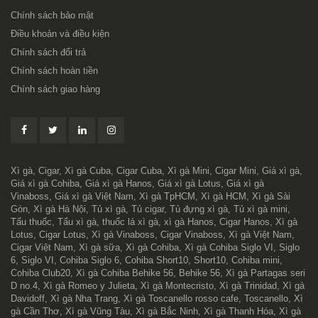
Chính sách bảo mật
Điều khoản và điều kiện
Chính sách đổi trả
Chính sách hoàn tiền
Chính sách giao hàng
Xì gà, Cigar, Xì gà Cuba, Cigar Cuba, Xì gà Mini, Cigar Mini, Giá xì gà,
Giá xì gà Cohiba, Giá xì gà Hanos, Giá xì gà Lotus, Giá xì gà
Vinaboss, Giá xì gà Việt Nam, Xì gà TpHCM, Xì gà HCM, Xì gà Sài
Gòn, Xì gà Hà Nội, Tủ xì gà, Tủ cigar, Tủ đựng xì gà, Tủ xì gà mini,
Tẩu thuốc, Tẩu xì gà, thuốc lá xì gà, xì gà Hanos, Cigar Hanos, Xì gà
Lotus, Cigar Lotus, Xì gà Vinaboss, Cigar Vinaboss, Xì gà Việt Nam,
Cigar Việt Nam, Xì gà sữa, Xì gà Cohiba, Xì gà Cohiba Siglo VI, Siglo
6, Siglo VI, Cohiba Siglo 6, Cohiba Short10, Short10, Cohiba mini,
Cohiba Club20, Xì gà Cohiba Behike 56, Behike 56, Xì gà Partagas seri
D no.4, Xì gà Romeo y Julieta, Xì gà Montecristo, Xì gà Trinidad, Xì gà
Davidoff, Xì gà Nha Trang, Xì gà Toscanello rosso cafe, Toscanello, Xì
gà Cần Thơ, Xì gà Vũng Tàu, Xì gà Bắc Ninh, Xì gà Thanh Hóa, Xì gà