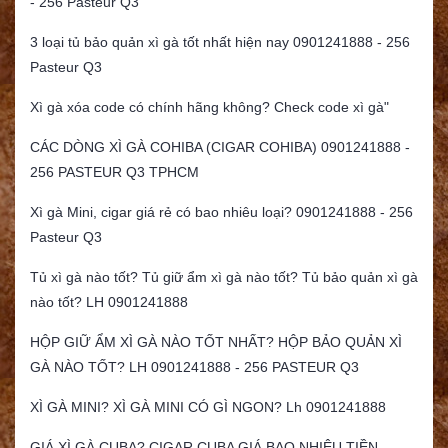
- 256 Pasteur Q3
3 loại tủ bảo quản xì gà tốt nhất hiện nay 0901241888 - 256
Pasteur Q3
Xì gà xóa code có chính hãng không? Check code xì gà"
CÁC DÒNG XÌ GÀ COHIBA (CIGAR COHIBA) 0901241888 -
256 PASTEUR Q3 TPHCM
Xì gà Mini, cigar giá rẻ có bao nhiêu loại? 0901241888 - 256
Pasteur Q3
Tủ xì gà nào tốt? Tủ giữ ẩm xì gà nào tốt? Tủ bảo quản xì gà
nào tốt? LH 0901241888
HỘP GIỮ ẨM XÌ GÀ NÀO TỐT NHẤT? HỘP BẢO QUẢN XÌ
GÀ NÀO TỐT? LH 0901241888 - 256 PASTEUR Q3
XÌ GÀ MINI? XÌ GÀ MINI CÓ GÌ NGON? Lh 0901241888
GIÁ XÌ GÀ CUBA? CIGAR CUBA GIÁ BAO NHIÊU TIỀN