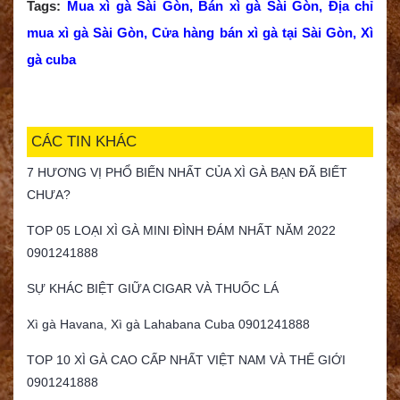
Tags:
Mua xì gà Sài Gòn
,
Bán xì gà Sài Gòn
,
Địa chỉ
mua xì gà Sài Gòn
,
Cửa hàng bán xì gà tại Sài Gòn
,
Xì
gà cuba
CÁC TIN KHÁC
7 HƯƠNG VỊ PHỔ BIẾN NHẤT CỦA XÌ GÀ BẠN ĐÃ BIẾT
CHƯA?
TOP 05 LOẠI XÌ GÀ MINI ĐÌNH ĐÁM NHẤT NĂM 2022
0901241888
SỰ KHÁC BIỆT GIỮA CIGAR VÀ THUỐC LÁ
Xì gà Havana, Xì gà Lahabana Cuba 0901241888
TOP 10 XÌ GÀ CAO CẤP NHẤT VIỆT NAM VÀ THẾ GIỚI
0901241888