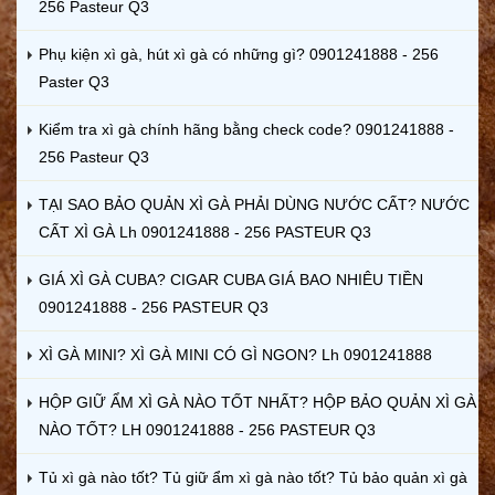
256 Pasteur Q3
Phụ kiện xì gà, hút xì gà có những gì? 0901241888 - 256
Paster Q3
Kiểm tra xì gà chính hãng bằng check code? 0901241888 -
256 Pasteur Q3
TẠI SAO BẢO QUẢN XÌ GÀ PHẢI DÙNG NƯỚC CẤT? NƯỚC
CẤT XÌ GÀ Lh 0901241888 - 256 PASTEUR Q3
GIÁ XÌ GÀ CUBA? CIGAR CUBA GIÁ BAO NHIÊU TIỀN
0901241888 - 256 PASTEUR Q3
XÌ GÀ MINI? XÌ GÀ MINI CÓ GÌ NGON? Lh 0901241888
HỘP GIỮ ẨM XÌ GÀ NÀO TỐT NHẤT? HỘP BẢO QUẢN XÌ GÀ
NÀO TỐT? LH 0901241888 - 256 PASTEUR Q3
Tủ xì gà nào tốt? Tủ giữ ẩm xì gà nào tốt? Tủ bảo quản xì gà