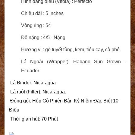
Hình dáng điếu (Vitola) :
Perfecto
Chiều dài : 5 Inches
Vòng ring : 54
Độ nặng : 4/5 - Nặng
Hương vị : gỗ tuyết tùng, kem, tiêu cay, cà phê.
Lá Ngoài (Wrapper): Habano Sun Grown -
Ecuador
 Lá Binder: Nicaragua
 Lá ruột (Filler): Nicaragua.
 Đóng gói: Hộp Gỗ Phiên Bản Kỷ Niệm Đặc Biệt 10 
Điếu
 Thời gian hút: 70 Phút