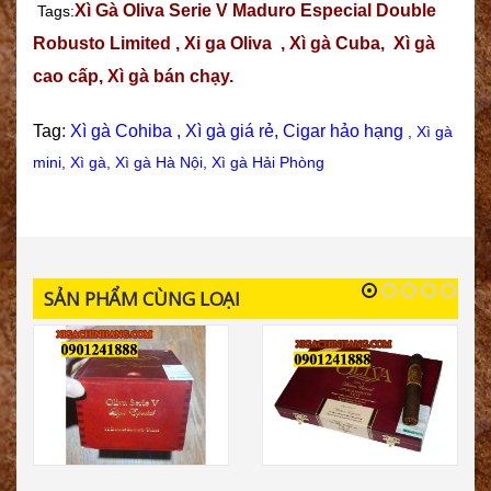
Xì Gà Oliva Serie V Maduro Especial Double
Tags:
Robusto Limited
,
Xi ga Oliva
,
Xì gà Cuba
,
Xì gà
cao c
ấp,
Xì gà bán chạy
.
Tag
:
Xì gà Cohiba
,
Xì gà giá rẻ
,
Cigar hảo hạng
, X
ì gà
mini
,
Xì gà
,
Xì gà Hà Nội
,
Xì gà Hải Phòng
SẢN PHẨM CÙNG LOẠI