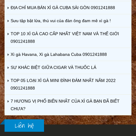
ĐỊA CHỈ MUA BÁN XÌ GÀ CUBA SÀI GÒN 0901241888
Sưu tập bật lửa, thú vui của đàn ông đam mê xì gà !
TOP 10 XÌ GÀ CAO CẤP NHẤT VIỆT NAM VÀ THẾ GIỚI
0901241888
Xì gà Havana, Xì gà Lahabana Cuba 0901241888
SỰ KHÁC BIỆT GIỮA CIGAR VÀ THUỐC LÁ
TOP 05 LOẠI XÌ GÀ MINI ĐÌNH ĐÁM NHẤT NĂM 2022
0901241888
7 HƯƠNG VỊ PHỔ BIẾN NHẤT CỦA XÌ GÀ BẠN ĐÃ BIẾT
CHƯA?
Liên hệ