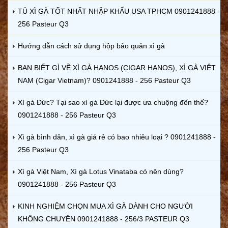
TỦ XÌ GÀ TỐT NHẤT NHẬP KHẨU USA TPHCM 0901241888 -
256 Pasteur Q3
Hướng dẫn cách sử dụng hộp bảo quản xì gà
BẠN BIẾT GÌ VỀ XÌ GÀ HANOS (CIGAR HANOS), XÌ GÀ VIỆT
NAM (Cigar Vietnam)? 0901241888 - 256 Pasteur Q3
Xì gà Đức? Tại sao xì gà Đức lại được ưa chuộng đến thế?
0901241888 - 256 Pasteur Q3
Xì gà bình dân, xì gà giá rẻ có bao nhiêu loại ? 0901241888 -
256 Pasteur Q3
Xì gà Việt Nam, Xì gà Lotus Vinataba có nên dùng?
0901241888 - 256 Pasteur Q3
KINH NGHIỆM CHỌN MUA XÌ GÀ DÀNH CHO NGƯỜI
KHÔNG CHUYÊN 0901241888 - 256/3 PASTEUR Q3