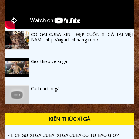
CÔ GÁI CUBA XINH ĐẸP CUỐN XÌ GÀ TẠI VIỆT
NAM - http://xigachinhhang.com/
Gioi thieu ve xi ga
Cách hút xì gà
KIẾN THỨC XÌ GÀ
LỊCH SỬ XÌ GÀ CUBA, XÌ GÀ CUBA CÓ TỪ BAO GIỜ?