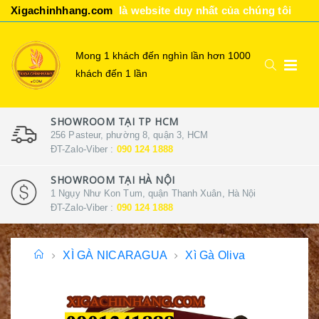
Xigachinhhang.com
là website duy nhất của chúng tôi
Mong 1 khách đến nghìn lần hơn 1000
khách đến 1 lần
SHOWROOM TẠI TP HCM
256 Pasteur, phường 8, quận 3, HCM
ĐT-Zalo-Viber :
090 124 1888
SHOWROOM TẠI HÀ NỘI
1 Ngụy Như Kon Tum, quận Thanh Xuân, Hà Nội
ĐT-Zalo-Viber :
090 124 1888
XÌ GÀ NICARAGUA
Xì Gà Oliva