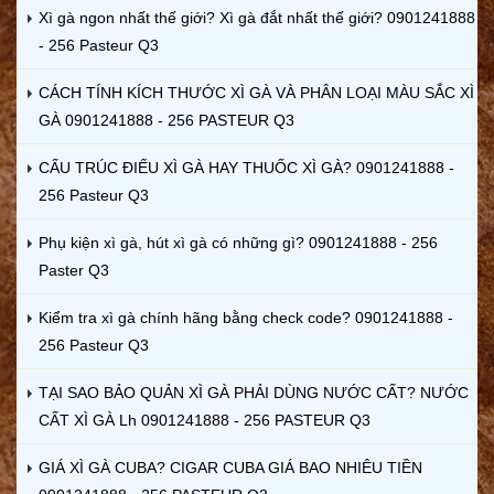
Xì gà ngon nhất thế giới? Xì gà đắt nhất thế giới? 0901241888
- 256 Pasteur Q3
CÁCH TÍNH KÍCH THƯỚC XÌ GÀ VÀ PHÂN LOẠI MÀU SẮC XÌ
GÀ 0901241888 - 256 PASTEUR Q3
CẤU TRÚC ĐIẾU XÌ GÀ HAY THUỐC XÌ GÀ? 0901241888 -
256 Pasteur Q3
Phụ kiện xì gà, hút xì gà có những gì? 0901241888 - 256
Paster Q3
Kiểm tra xì gà chính hãng bằng check code? 0901241888 -
256 Pasteur Q3
TẠI SAO BẢO QUẢN XÌ GÀ PHẢI DÙNG NƯỚC CẤT? NƯỚC
CẤT XÌ GÀ Lh 0901241888 - 256 PASTEUR Q3
GIÁ XÌ GÀ CUBA? CIGAR CUBA GIÁ BAO NHIÊU TIỀN