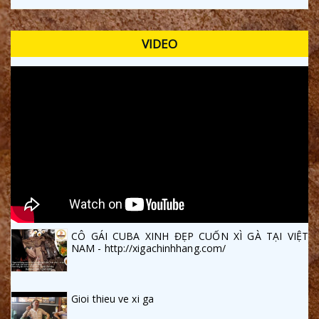
VIDEO
CÔ GÁI CUBA XINH ĐẸP CUỐN XÌ GÀ TẠI VIỆT
NAM - http://xigachinhhang.com/
Gioi thieu ve xi ga