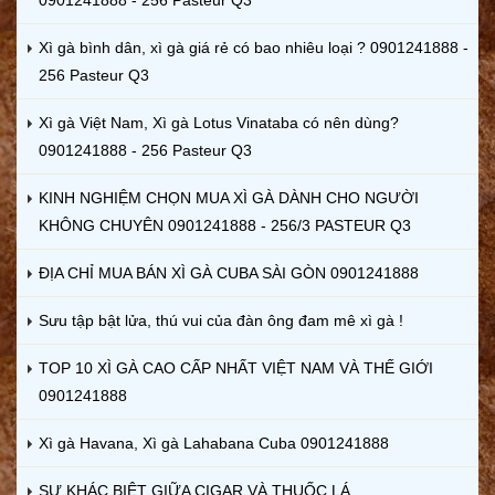
Xì gà bình dân, xì gà giá rẻ có bao nhiêu loại ? 0901241888 -
256 Pasteur Q3
Xì gà Việt Nam, Xì gà Lotus Vinataba có nên dùng?
0901241888 - 256 Pasteur Q3
KINH NGHIỆM CHỌN MUA XÌ GÀ DÀNH CHO NGƯỜI
KHÔNG CHUYÊN 0901241888 - 256/3 PASTEUR Q3
ĐỊA CHỈ MUA BÁN XÌ GÀ CUBA SÀI GÒN 0901241888
Sưu tập bật lửa, thú vui của đàn ông đam mê xì gà !
TOP 10 XÌ GÀ CAO CẤP NHẤT VIỆT NAM VÀ THẾ GIỚI
0901241888
Xì gà Havana, Xì gà Lahabana Cuba 0901241888
SỰ KHÁC BIỆT GIỮA CIGAR VÀ THUỐC LÁ