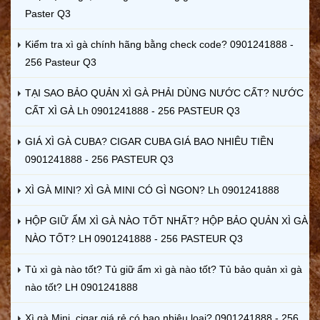
Paster Q3
Kiểm tra xì gà chính hãng bằng check code? 0901241888 -
256 Pasteur Q3
TẠI SAO BẢO QUẢN XÌ GÀ PHẢI DÙNG NƯỚC CẤT? NƯỚC
CẤT XÌ GÀ Lh 0901241888 - 256 PASTEUR Q3
GIÁ XÌ GÀ CUBA? CIGAR CUBA GIÁ BAO NHIÊU TIỀN
0901241888 - 256 PASTEUR Q3
XÌ GÀ MINI? XÌ GÀ MINI CÓ GÌ NGON? Lh 0901241888
HỘP GIỮ ẨM XÌ GÀ NÀO TỐT NHẤT? HỘP BẢO QUẢN XÌ GÀ
NÀO TỐT? LH 0901241888 - 256 PASTEUR Q3
Tủ xì gà nào tốt? Tủ giữ ẩm xì gà nào tốt? Tủ bảo quản xì gà
nào tốt? LH 0901241888
Xì gà Mini, cigar giá rẻ có bao nhiêu loại? 0901241888 - 256