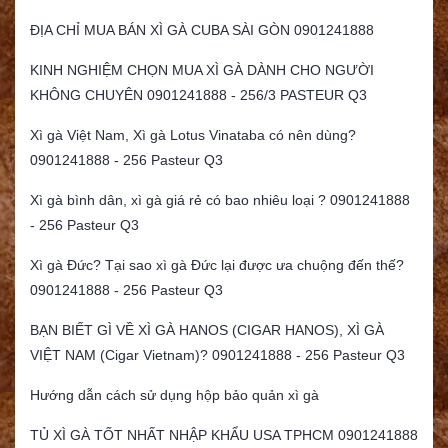
ĐỊA CHỈ MUA BÁN XÌ GÀ CUBA SÀI GÒN 0901241888
KINH NGHIỆM CHỌN MUA XÌ GÀ DÀNH CHO NGƯỜI
KHÔNG CHUYÊN 0901241888 - 256/3 PASTEUR Q3
Xì gà Việt Nam, Xì gà Lotus Vinataba có nên dùng?
0901241888 - 256 Pasteur Q3
Xì gà bình dân, xì gà giá rẻ có bao nhiêu loại ? 0901241888
- 256 Pasteur Q3
Xì gà Đức? Tại sao xì gà Đức lại được ưa chuộng đến thế?
0901241888 - 256 Pasteur Q3
BẠN BIẾT GÌ VỀ XÌ GÀ HANOS (CIGAR HANOS), XÌ GÀ
VIỆT NAM (Cigar Vietnam)? 0901241888 - 256 Pasteur Q3
Hướng dẫn cách sử dụng hộp bảo quản xì gà
TỦ XÌ GÀ TỐT NHẤT NHẬP KHẨU USA TPHCM 0901241888