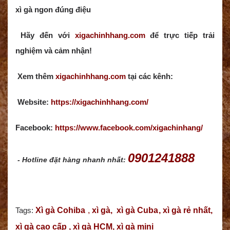
xì gà ngon đúng điệu
Hãy đến với
xigachinhhang.com
để trực tiếp trải
nghiệm và cảm nhận!
Xem thêm
xigachinhhang.com
tại các kênh:
Website:
https://xigachinhhang.com/
Facebook:
https://www.facebook.com/xigachinhang/
0901241888
- Hotline đặt hàng nhanh nhất:
Tags:
Xì gà Cohiba
,
xì gà
,
xì gà Cuba
,
xì gà rẻ nhất
,
xì gà cao cấp
,
xì gà HCM, xì gà mini