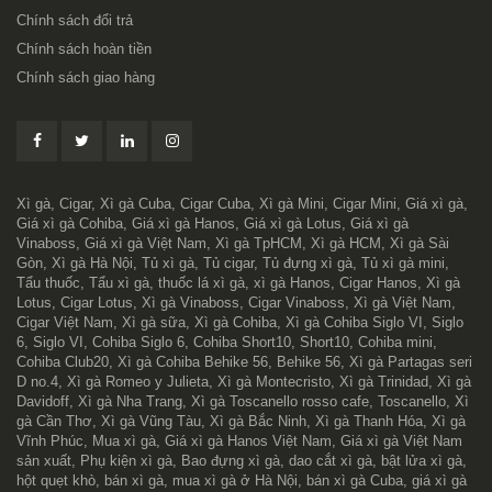
Chính sách đổi trả
Chính sách hoàn tiền
Chính sách giao hàng
Xì gà, Cigar, Xì gà Cuba, Cigar Cuba, Xì gà Mini, Cigar Mini, Giá xì gà,
Giá xì gà Cohiba, Giá xì gà Hanos, Giá xì gà Lotus, Giá xì gà
Vinaboss, Giá xì gà Việt Nam, Xì gà TpHCM, Xì gà HCM, Xì gà Sài
Gòn, Xì gà Hà Nội, Tủ xì gà, Tủ cigar, Tủ đựng xì gà, Tủ xì gà mini,
Tẩu thuốc, Tẩu xì gà, thuốc lá xì gà, xì gà Hanos, Cigar Hanos, Xì gà
Lotus, Cigar Lotus, Xì gà Vinaboss, Cigar Vinaboss, Xì gà Việt Nam,
Cigar Việt Nam, Xì gà sữa, Xì gà Cohiba, Xì gà Cohiba Siglo VI, Siglo
6, Siglo VI, Cohiba Siglo 6, Cohiba Short10, Short10, Cohiba mini,
Cohiba Club20, Xì gà Cohiba Behike 56, Behike 56, Xì gà Partagas seri
D no.4, Xì gà Romeo y Julieta, Xì gà Montecristo, Xì gà Trinidad, Xì gà
Davidoff, Xì gà Nha Trang, Xì gà Toscanello rosso cafe, Toscanello, Xì
gà Cần Thơ, Xì gà Vũng Tàu, Xì gà Bắc Ninh, Xì gà Thanh Hóa, Xì gà
Vĩnh Phúc, Mua xì gà, Giá xì gà Hanos Việt Nam, Giá xì gà Việt Nam
sản xuất, Phụ kiện xì gà, Bao đựng xì gà, dao cắt xì gà, bật lửa xì gà,
hột quẹt khò, bán xì gà, mua xì gà ở Hà Nội, bán xì gà Cuba, giá xì gà