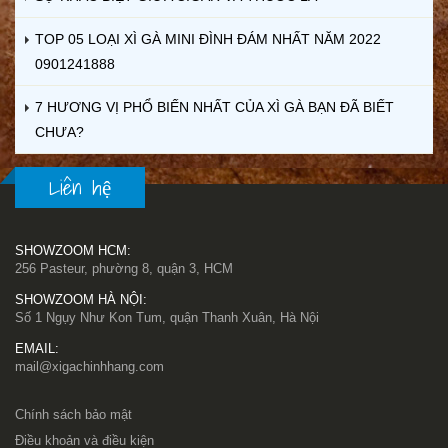
TOP 05 LOẠI XÌ GÀ MINI ĐÌNH ĐÁM NHẤT NĂM 2022
0901241888
7 HƯƠNG VỊ PHỔ BIẾN NHẤT CỦA XÌ GÀ BẠN ĐÃ BIẾT
CHƯA?
Liên hệ
SHOWZOOM HCM:
256 Pasteur, phường 8, quận 3, HCM
SHOWZOOM HÀ NỘI:
Số 1 Ngụy Như Kon Tum, quận Thanh Xuân, Hà Nội
EMAIL:
mail@xigachinhhang.com
Chính sách bảo mật
Điều khoản và điều kiện