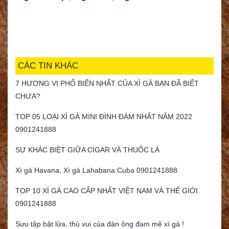
CÁC TIN KHÁC
7 HƯƠNG VỊ PHỔ BIẾN NHẤT CỦA XÌ GÀ BẠN ĐÃ BIẾT
CHƯA?
TOP 05 LOẠI XÌ GÀ MINI ĐÌNH ĐÁM NHẤT NĂM 2022
0901241888
SỰ KHÁC BIỆT GIỮA CIGAR VÀ THUỐC LÁ
Xì gà Havana, Xì gà Lahabana Cuba 0901241888
TOP 10 XÌ GÀ CAO CẤP NHẤT VIỆT NAM VÀ THẾ GIỚI
0901241888
Sưu tập bật lửa, thú vui của đàn ông đam mê xì gà !