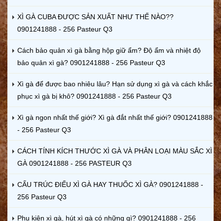
XÌ GÀ CUBA ĐƯỢC SẢN XUẤT NHƯ THẾ NÀO??
0901241888 - 256 Pasteur Q3
Cách bảo quản xì gà bằng hộp giữ ẩm? Độ ẩm và nhiệt độ
bảo quản xì gà? 0901241888 - 256 Pasteur Q3
Xì gà để được bao nhiêu lâu? Hạn sử dụng xì gà và cách khắc
phục xì gà bị khô? 0901241888 - 256 Pasteur Q3
Xì gà ngon nhất thế giới? Xì gà đắt nhất thế giới? 0901241888
- 256 Pasteur Q3
CÁCH TÍNH KÍCH THƯỚC XÌ GÀ VÀ PHÂN LOẠI MÀU SẮC XÌ
GÀ 0901241888 - 256 PASTEUR Q3
CẤU TRÚC ĐIẾU XÌ GÀ HAY THUỐC XÌ GÀ? 0901241888 -
256 Pasteur Q3
Phụ kiện xì gà, hút xì gà có những gì? 0901241888 - 256