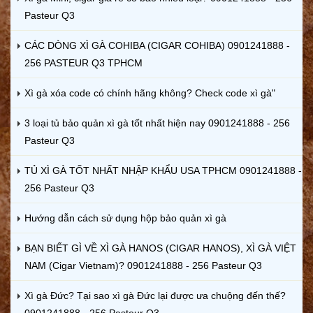
Pasteur Q3
CÁC DÒNG XÌ GÀ COHIBA (CIGAR COHIBA) 0901241888 -
256 PASTEUR Q3 TPHCM
Xì gà xóa code có chính hãng không? Check code xì gà"
3 loại tủ bảo quản xì gà tốt nhất hiện nay 0901241888 - 256
Pasteur Q3
TỦ XÌ GÀ TỐT NHẤT NHẬP KHẨU USA TPHCM 0901241888 -
256 Pasteur Q3
Hướng dẫn cách sử dụng hộp bảo quản xì gà
BẠN BIẾT GÌ VỀ XÌ GÀ HANOS (CIGAR HANOS), XÌ GÀ VIỆT
NAM (Cigar Vietnam)? 0901241888 - 256 Pasteur Q3
Xì gà Đức? Tại sao xì gà Đức lại được ưa chuộng đến thế?
0901241888 - 256 Pasteur Q3