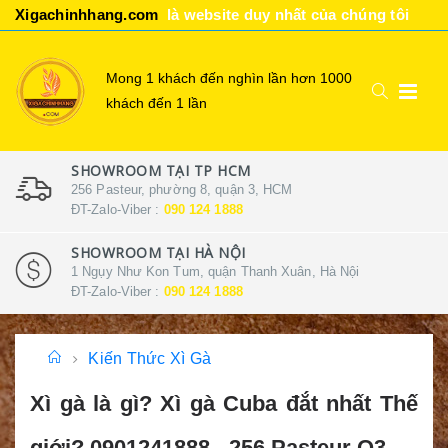
Xigachinhhang.com
là website duy nhất của chúng tôi
Mong 1 khách đến nghìn lần hơn 1000
khách đến 1 lần
SHOWROOM TẠI TP HCM
256 Pasteur, phường 8, quận 3, HCM
ĐT-Zalo-Viber :
090 124 1888
SHOWROOM TẠI HÀ NỘI
1 Ngụy Như Kon Tum, quận Thanh Xuân, Hà Nội
ĐT-Zalo-Viber :
090 124 1888
Kiến Thức Xì Gà
Xì gà là gì? Xì gà Cuba đắt nhất Thế
giới? 0901241888 - 256 Pasteur Q3