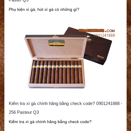
Phụ kiện xì gà, hút xì gà có những gì?
Kiểm tra xì gà chính hãng bằng check code? 0901241888 -
256 Pasteur Q3
Kiểm tra xì gà chính hãng bằng check code?