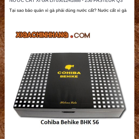
NƯỚC CẤT XÌ GÀ Lh 0901241888 - 256 PASTEUR Q3
Tại sao bảo quản xì gà phải dùng nước cất? Nước cất xì gà