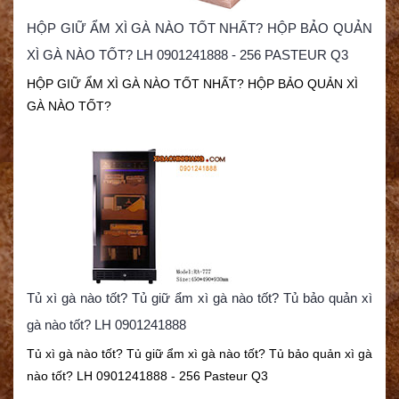
HỘP GIỮ ẨM XÌ GÀ NÀO TỐT NHẤT? HỘP BẢO QUẢN
XÌ GÀ NÀO TỐT? LH 0901241888 - 256 PASTEUR Q3
HỘP GIỮ ẨM XÌ GÀ NÀO TỐT NHẤT? HỘP BẢO QUẢN XÌ
GÀ NÀO TỐT?
Tủ xì gà nào tốt? Tủ giữ ẩm xì gà nào tốt? Tủ bảo quản xì
gà nào tốt? LH 0901241888
Tủ xì gà nào tốt? Tủ giữ ẩm xì gà nào tốt? Tủ bảo quản xì gà
nào tốt? LH 0901241888 - 256 Pasteur Q3