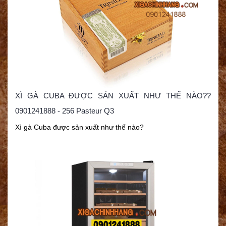
XÌ GÀ CUBA ĐƯỢC SẢN XUẤT NHƯ THẾ NÀO??
0901241888 - 256 Pasteur Q3
Xì gà Cuba được sản xuất như thế nào?