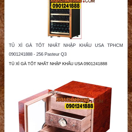
TỦ XÌ GÀ TỐT NHẤT NHẬP KHẨU USA TPHCM
0901241888 - 256 Pasteur Q3
TỦ XÌ GÀ TỐT NHẤT NHẬP KHẨU USA 0901241888