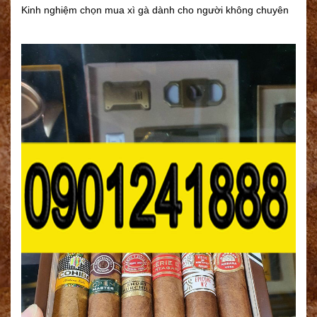
Kinh nghiệm chọn mua xì gà dành cho người không chuyên