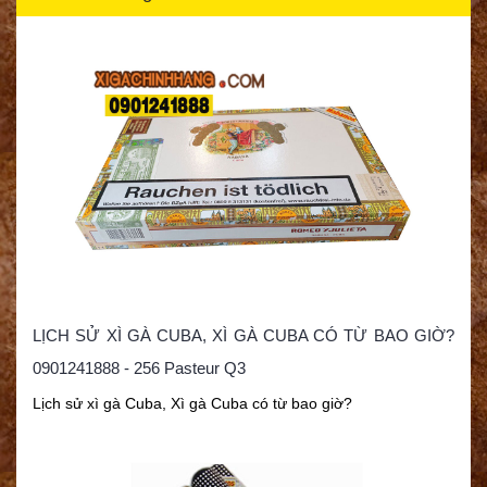
LỊCH SỬ XÌ GÀ CUBA, XÌ GÀ CUBA CÓ TỪ BAO GIỜ?
0901241888 - 256 Pasteur Q3
Lịch sử xì gà Cuba, Xì gà Cuba có từ bao giờ?