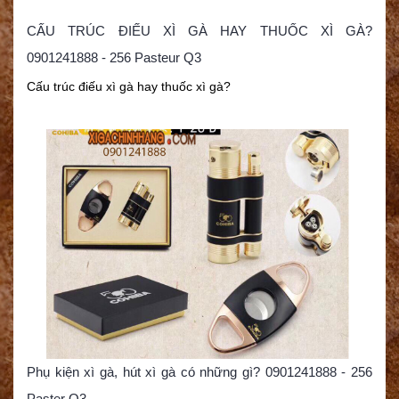
CẤU TRÚC ĐIẾU XÌ GÀ HAY THUỐC XÌ GÀ?
0901241888 - 256 Pasteur Q3
Cấu trúc điếu xì gà hay thuốc xì gà?
Phụ kiện xì gà, hút xì gà có những gì? 0901241888 - 256
Paster Q3