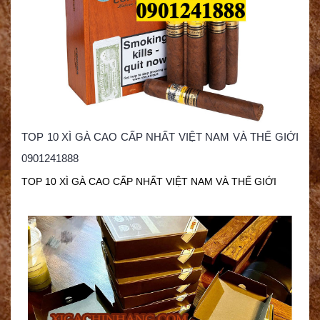
TOP 10 XÌ GÀ CAO CẤP NHẤT VIỆT NAM VÀ THẾ GIỚI
0901241888
TOP 10 XÌ GÀ CAO CẤP NHẤT VIỆT NAM VÀ THẾ GIỚI