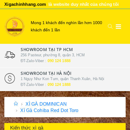
Xigachinhhang.com
là website duy nhất của chúng tôi
Mong 1 khách đến nghìn lần hơn 1000
khách đến 1 lần
SHOWROOM TẠI TP HCM
256 Pasteur, phường 8, quận 3, HCM
ĐT-Zalo-Viber :
090 124 1888
SHOWROOM TẠI HÀ NỘI
1 Ngụy Như Kon Tum, quận Thanh Xuân, Hà Nội
ĐT-Zalo-Viber :
090 124 1888
XÌ GÀ DOMINICAN
Xì Gà Cohiba Red Dot Toro
Kiến thức xì gà