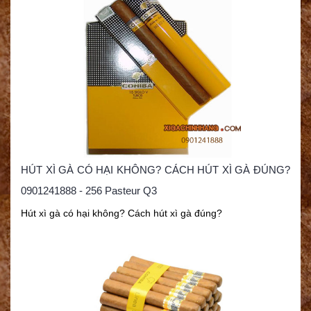
HÚT XÌ GÀ CÓ HẠI KHÔNG? CÁCH HÚT XÌ GÀ ĐÚNG?
0901241888 - 256 Pasteur Q3
Hút xì gà có hại không? Cách hút xì gà đúng?