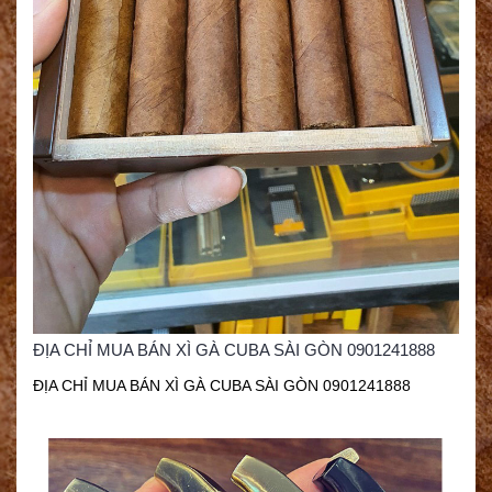
ĐỊA CHỈ MUA BÁN XÌ GÀ CUBA SÀI GÒN 0901241888
ĐỊA CHỈ MUA BÁN XÌ GÀ CUBA SÀI GÒN 0901241888