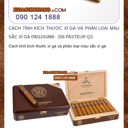
CÁCH TÍNH KÍCH THƯỚC XÌ GÀ VÀ PHÂN LOẠI MÀU
SẮC XÌ GÀ 0901241888 - 256 PASTEUR Q3
Cách tính kích thước xì gà và phân loại màu sắc xì gà