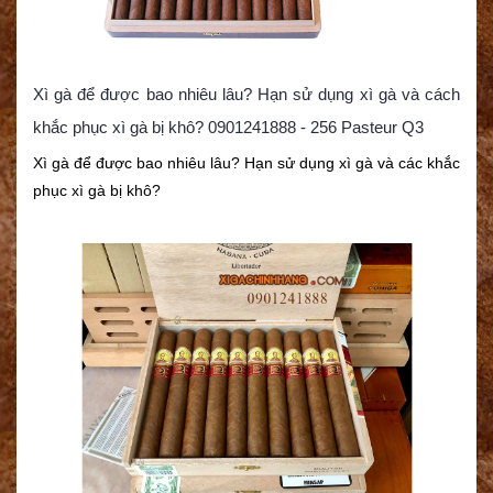
Xì gà để được bao nhiêu lâu? Hạn sử dụng xì gà và cách
khắc phục xì gà bị khô? 0901241888 - 256 Pasteur Q3
Xì gà để được bao nhiêu lâu? Hạn sử dụng xì gà và các khắc
phục xì gà bị khô?