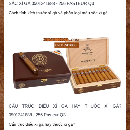
SẮC XÌ GÀ 0901241888 - 256 PASTEUR Q3
Cách tính kích thước xì gà và phân loại màu sắc xì gà
CẤU TRÚC ĐIẾU XÌ GÀ HAY THUỐC XÌ GÀ?
0901241888 - 256 Pasteur Q3
Cấu trúc điếu xì gà hay thuốc xì gà?