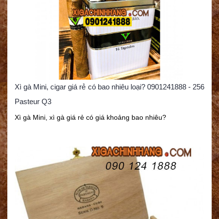
Xì gà Mini, cigar giá rẻ có bao nhiêu loại? 0901241888 - 256
Pasteur Q3
Xì gà Mini, xì gà giá rẻ có giá khoảng bao nhiêu?