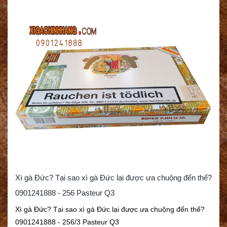
Xì gà Đức? Tại sao xì gà Đức lại được ưa chuộng đến thế?
0901241888 - 256 Pasteur Q3
Xì gà Đức? Tại sao xì gà Đức lại được ưa chuộng đến thế?
0901241888 - 256/3 Pasteur Q3