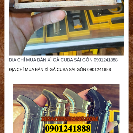
ĐỊA CHỈ MUA BÁN XÌ GÀ CUBA SÀI GÒN 0901241888
ĐỊA CHỈ MUA BÁN XÌ GÀ CUBA SÀI GÒN 0901241888