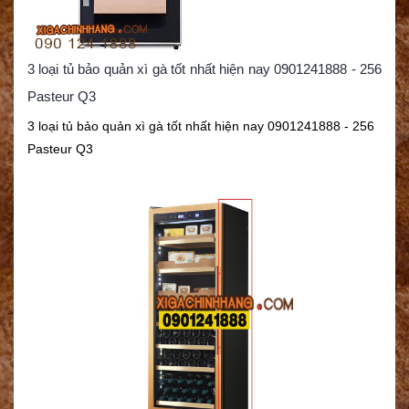
3 loại tủ bảo quản xì gà tốt nhất hiện nay 0901241888 - 256
Pasteur Q3
3 loại tủ bảo quản xì gà tốt nhất hiện nay 0901241888 - 256
Pasteur Q3