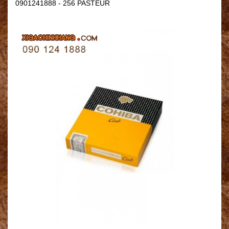
0901241888 - 256 PASTEUR