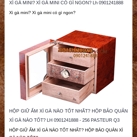
XÌ GÀ MINI? XÌ GÀ MINI CÓ GÌ NGON? Lh 0901241888
Xì gà mini? Xì gà mini có gì ngon?
HỘP GIỮ ẨM XÌ GÀ NÀO TỐT NHẤT? HỘP BẢO QUẢN
XÌ GÀ NÀO TỐT? LH 0901241888 - 256 PASTEUR Q3
HỘP GIỮ ẨM XÌ GÀ NÀO TỐT NHẤT? HỘP BẢO QUẢN XÌ