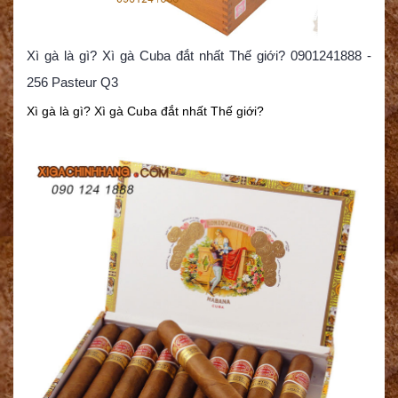
Xì gà là gì? Xì gà Cuba đắt nhất Thế giới? 0901241888 -
256 Pasteur Q3
Xì gà là gì? Xì gà Cuba đắt nhất Thế giới?