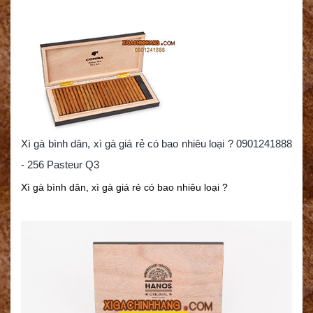
Xì gà bình dân, xì gà giá rẻ có bao nhiêu loại ? 0901241888
- 256 Pasteur Q3
Xì gà bình dân, xì gà giá rẻ có bao nhiêu loại ?