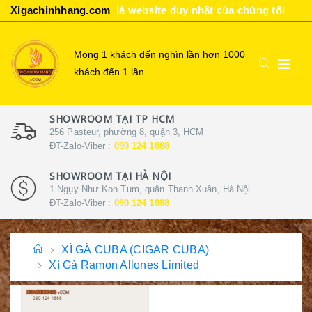
Xigachinhhang.com
là website duy nhất của chúng tôi
Mong 1 khách đến nghìn lần hơn 1000
khách đến 1 lần
SHOWROOM TẠI TP HCM
256 Pasteur, phường 8, quận 3, HCM
ĐT-Zalo-Viber :
090 124 1888
SHOWROOM TẠI HÀ NỘI
1 Ngụy Như Kon Tum, quận Thanh Xuân, Hà Nội
ĐT-Zalo-Viber :
090 124 1888
XÌ GÀ CUBA (CIGAR CUBA)
Xì Gà Ramon Allones Limited