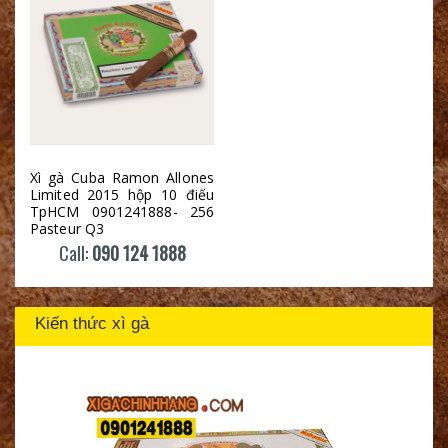
Xì gà Cuba Ramon Allones
Limited 2015 hộp 10 điếu
TpHCM 0901241888- 256
Pasteur Q3
Call:
090 124 1888
Kiến thức xì gà