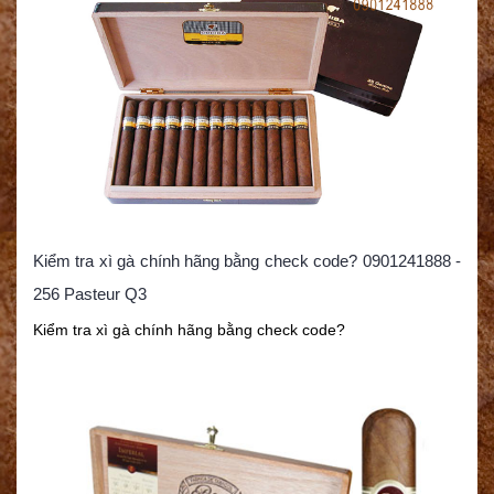
Kiểm tra xì gà chính hãng bằng check code? 0901241888 -
256 Pasteur Q3
Kiểm tra xì gà chính hãng bằng check code?