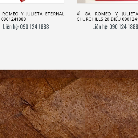
À ROMEO Y JULIETA ETERNAL
XÌ GÀ ROMEO Y JULIET
 0901241888
CHURCHILLS 20 ĐIẾU 090124
Liên hệ: 090 124 1888
Liên hệ: 090 124 188