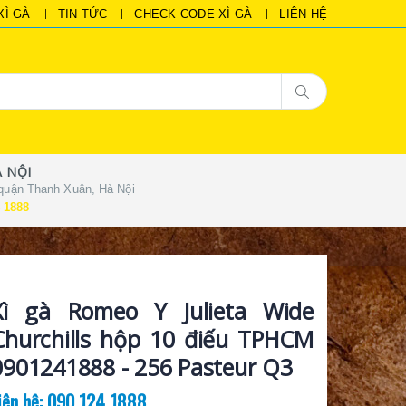
XÌ GÀ
TIN TỨC
CHECK CODE XÌ GÀ
LIÊN HỆ
 NỘI
quận Thanh Xuân, Hà Nội
 1888
Xì gà Romeo Y Julieta Wide
Churchills hộp 10 điếu TPHCM
0901241888 - 256 Pasteur Q3
iên hệ: 090 124 1888