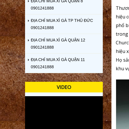
ĐỊA CHỈ MUA XÌ GÀ QUẬN 8
Thươn
0901241888
hiệu c
ĐỊA CHỈ MUA XÌ GÀ TP THỦ ĐỨC
phổ b
0901241888
trong
ĐỊA CHỈ MUA XÌ GÀ QUẬN 12
Church
0901241888
hiệu x
Họ sản
ĐỊA CHỈ MUA XÌ GÀ QUẬN 11
0901241888
khu vự
VIDEO