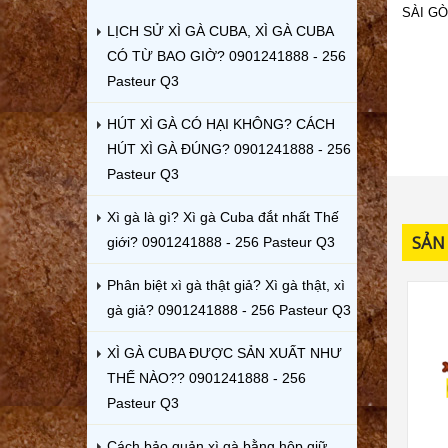
SÀI G
LỊCH SỬ XÌ GÀ CUBA, XÌ GÀ CUBA
CÓ TỪ BAO GIỜ? 0901241888 - 256
Pasteur Q3
HÚT XÌ GÀ CÓ HẠI KHÔNG? CÁCH
HÚT XÌ GÀ ĐÚNG? 0901241888 - 256
Pasteur Q3
Xì gà là gì? Xì gà Cuba đắt nhất Thế
SẢN
giới? 0901241888 - 256 Pasteur Q3
Phân biệt xì gà thật giả? Xì gà thật, xì
gà giả? 0901241888 - 256 Pasteur Q3
XÌ GÀ CUBA ĐƯỢC SẢN XUẤT NHƯ
THẾ NÀO?? 0901241888 - 256
Pasteur Q3
Cách bảo quản xì gà bằng hộp giữ