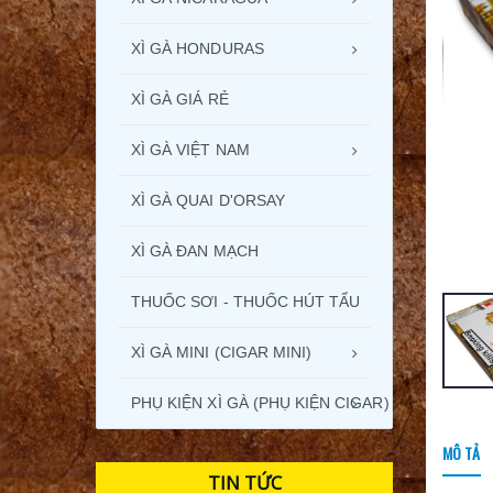
XÌ GÀ HONDURAS
XÌ GÀ GIÁ RẺ
XÌ GÀ VIỆT NAM
XÌ GÀ QUAI D'ORSAY
XÌ GÀ ĐAN MẠCH
THUỐC SƠI - THUỐC HÚT TẨU
XÌ GÀ MINI (CIGAR MINI)
PHỤ KIỆN XÌ GÀ (PHỤ KIỆN CIGAR)
MÔ TẢ
TIN TỨC