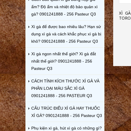
ẩm? Độ ẩm và nhiệt độ bảo quản xì
XÌ G
gà? 0901241888 - 256 Pasteur Q3
TORO
Xì gà để được bao nhiêu lâu? Hạn sử
dụng xì gà và cách khắc phục xì gà bị
khô? 0901241888 - 256 Pasteur Q3
Xì gà ngon nhất thế giới? Xì gà đắt
nhất thế giới? 0901241888 - 256
Pasteur Q3
CÁCH TÍNH KÍCH THƯỚC XÌ GÀ VÀ
PHÂN LOẠI MÀU SẮC XÌ GÀ
0901241888 - 256 PASTEUR Q3
CẤU TRÚC ĐIẾU XÌ GÀ HAY THUỐC
XÌ GÀ? 0901241888 - 256 Pasteur Q3
Phụ kiện xì gà, hút xì gà có những gì?