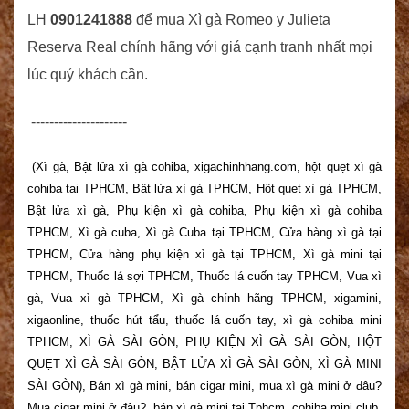
LH
0901241888
để mua Xì gà Romeo y Julieta
Reserva Real chính hãng với giá cạnh tranh nhất mọi
lúc quý khách cần.
---------------------
(Xì gà, Bật lửa xì gà cohiba, xigachinhhang.com, hột quẹt xì gà
cohiba tại TPHCM, Bật lửa xì gà TPHCM, Hột quẹt xì gà TPHCM,
Bật lửa xì gà, Phụ kiện xì gà cohiba, Phụ kiện xì gà cohiba
TPHCM, Xì gà cuba, Xì gà Cuba tại TPHCM, Cửa hàng xì gà tại
TPHCM, Cửa hàng phụ kiện xì gà tại TPHCM, Xì gà mini tại
TPHCM, Thuốc lá sợi TPHCM, Thuốc lá cuốn tay TPHCM, Vua xì
gà, Vua xì gà TPHCM, Xì gà chính hãng TPHCM, xigamini,
xigaonline, thuốc hút tẩu, thuốc lá cuốn tay, xì gà cohiba mini
TPHCM, XÌ GÀ SÀI GÒN, PHỤ KIỆN XÌ GÀ SÀI GÒN, HỘT
QUẸT XÌ GÀ SÀI GÒN, BẬT LỬA XÌ GÀ SÀI GÒN, XÌ GÀ MINI
SÀI GÒN), Bán xì gà mini, bán cigar mini, mua xì gà mini ở đâu?
Mua cigar mini ở đâu?, bán xì gà mini tại Tphcm, cohiba mini club,