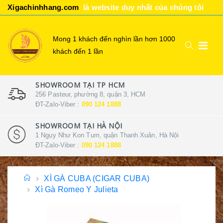
Xigachinhhang.com
là website duy nhất của chúng tôi
Mong 1 khách đến nghìn lần hơn 1000
khách đến 1 lần
SHOWROOM TẠI TP HCM
256 Pasteur, phường 8, quận 3, HCM
ĐT-Zalo-Viber :
090 124 1888
SHOWROOM TẠI HÀ NỘI
1 Ngụy Như Kon Tum, quận Thanh Xuân, Hà Nội
ĐT-Zalo-Viber :
090 124 1888
XÌ GÀ CUBA (CIGAR CUBA)
Xì Gà Romeo Y Julieta