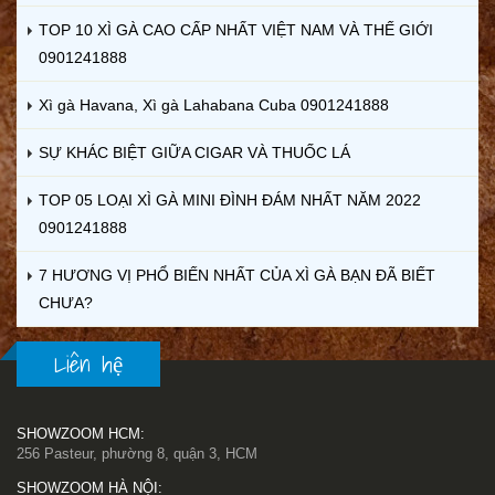
TOP 10 XÌ GÀ CAO CẤP NHẤT VIỆT NAM VÀ THẾ GIỚI
0901241888
Xì gà Havana, Xì gà Lahabana Cuba 0901241888
SỰ KHÁC BIỆT GIỮA CIGAR VÀ THUỐC LÁ
TOP 05 LOẠI XÌ GÀ MINI ĐÌNH ĐÁM NHẤT NĂM 2022
0901241888
7 HƯƠNG VỊ PHỔ BIẾN NHẤT CỦA XÌ GÀ BẠN ĐÃ BIẾT
CHƯA?
Liên hệ
SHOWZOOM HCM:
256 Pasteur, phường 8, quận 3, HCM
SHOWZOOM HÀ NỘI: