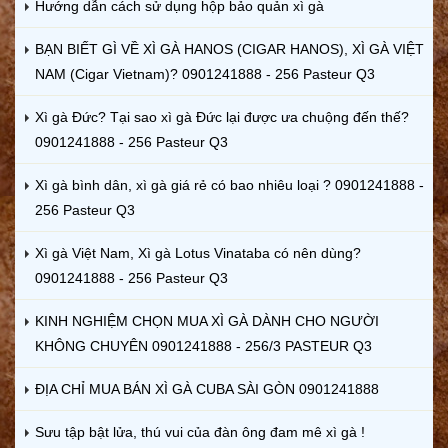
Hướng dẫn cách sử dụng hộp bảo quản xì gà
BẠN BIẾT GÌ VỀ XÌ GÀ HANOS (CIGAR HANOS), XÌ GÀ VIỆT
NAM (Cigar Vietnam)? 0901241888 - 256 Pasteur Q3
Xì gà Đức? Tại sao xì gà Đức lại được ưa chuộng đến thế?
0901241888 - 256 Pasteur Q3
Xì gà bình dân, xì gà giá rẻ có bao nhiêu loại ? 0901241888 -
256 Pasteur Q3
Xì gà Việt Nam, Xì gà Lotus Vinataba có nên dùng?
0901241888 - 256 Pasteur Q3
KINH NGHIỆM CHỌN MUA XÌ GÀ DÀNH CHO NGƯỜI
KHÔNG CHUYÊN 0901241888 - 256/3 PASTEUR Q3
ĐỊA CHỈ MUA BÁN XÌ GÀ CUBA SÀI GÒN 0901241888
Sưu tập bật lửa, thú vui của đàn ông đam mê xì gà !