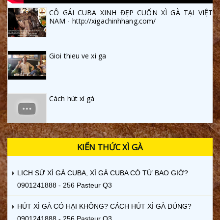
CÔ GÁI CUBA XINH ĐẸP CUỐN XÌ GÀ TẠI VIỆT
NAM - http://xigachinhhang.com/
Gioi thieu ve xi ga
Cách hút xì gà
KIẾN THỨC XÌ GÀ
LỊCH SỬ XÌ GÀ CUBA, XÌ GÀ CUBA CÓ TỪ BAO GIỜ?
0901241888 - 256 Pasteur Q3
HÚT XÌ GÀ CÓ HẠI KHÔNG? CÁCH HÚT XÌ GÀ ĐÚNG?
0901241888 - 256 Pasteur Q3