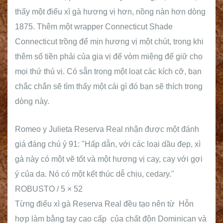
thấy một điếu xì gà hương vị hơn, nồng nàn hơn dòng
1875. Thêm một wrapper Connecticut Shade
Connecticut trồng để mịn hương vị một chút, trong khi
thêm số tiền phải của gia vị để vòm miệng để giữ cho
mọi thứ thú vị. Có sẵn trong một loạt các kích cỡ, bạn
chắc chắn sẽ tìm thấy một cái gì đó bạn sẽ thích trong
dòng này.
Romeo y Julieta Reserva Real nhận được một đánh
giá đáng chú ý 91: "Hấp dẫn, với các loại dầu đẹp, xì
gà này có một vẽ tốt và một hương vị cay, cay với gợi
ý của da. Nó có một kết thúc dễ chịu, cedary."
ROBUSTO / 5 × 52
Từng điếu xì gà Reserva Real đều tạo nên từ Hỗn
hợp làm bằng tay cao cấp của chất độn Dominican và