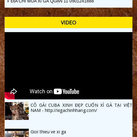
ĐỊA CHỈ MUA XÌ GÀ QUẬN 11 0901241888
VIDEO
CÔ GÁI CUBA XINH ĐẸP CUỐN XÌ GÀ TẠI VIỆT
NAM - http://xigachinhhang.com/
Gioi thieu ve xi ga