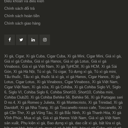
Điều khoản và điều kiện
Chính sách đổi trả
Chính sách hoàn tiền
Chính sách giao hàng
Xì gà, Cigar, Xì gà Cuba, Cigar Cuba, Xì gà Mini, Cigar Mini, Giá xì gà,
Giá xì gà Cohiba, Giá xì gà Hanos, Giá xì gà Lotus, Giá xì gà
Vinaboss, Giá xì gà Việt Nam, Xì gà TpHCM, Xì gà HCM, Xì gà Sài
Gòn, Xì gà Hà Nội, Tủ xì gà, Tủ cigar, Tủ đựng xì gà, Tủ xì gà mini,
Tẩu thuốc, Tẩu xì gà, thuốc lá xì gà, xì gà Hanos, Cigar Hanos, Xì gà
Lotus, Cigar Lotus, Xì gà Vinaboss, Cigar Vinaboss, Xì gà Việt Nam,
Cigar Việt Nam, Xì gà sữa, Xì gà Cohiba, Xì gà Cohiba Siglo VI, Siglo
6, Siglo VI, Cohiba Siglo 6, Cohiba Short10, Short10, Cohiba mini,
Cohiba Club20, Xì gà Cohiba Behike 56, Behike 56, Xì gà Partagas seri
D no.4, Xì gà Romeo y Julieta, Xì gà Montecristo, Xì gà Trinidad, Xì gà
Davidoff, Xì gà Nha Trang, Xì gà Toscanello rosso cafe, Toscanello, Xì
gà Cần Thơ, Xì gà Vũng Tàu, Xì gà Bắc Ninh, Xì gà Thanh Hóa, Xì gà
Vĩnh Phúc, Mua xì gà, Giá xì gà Hanos Việt Nam, Giá xì gà Việt Nam
sản xuất, Phụ kiện xì gà, Bao đựng xì gà, dao cắt xì gà, bật lửa xì gà,