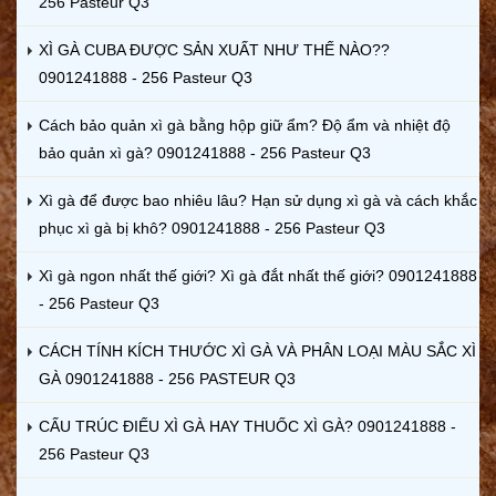
256 Pasteur Q3
XÌ GÀ CUBA ĐƯỢC SẢN XUẤT NHƯ THẾ NÀO??
0901241888 - 256 Pasteur Q3
Cách bảo quản xì gà bằng hộp giữ ẩm? Độ ẩm và nhiệt độ
bảo quản xì gà? 0901241888 - 256 Pasteur Q3
Xì gà để được bao nhiêu lâu? Hạn sử dụng xì gà và cách khắc
phục xì gà bị khô? 0901241888 - 256 Pasteur Q3
Xì gà ngon nhất thế giới? Xì gà đắt nhất thế giới? 0901241888
- 256 Pasteur Q3
CÁCH TÍNH KÍCH THƯỚC XÌ GÀ VÀ PHÂN LOẠI MÀU SẮC XÌ
GÀ 0901241888 - 256 PASTEUR Q3
CẤU TRÚC ĐIẾU XÌ GÀ HAY THUỐC XÌ GÀ? 0901241888 -
256 Pasteur Q3