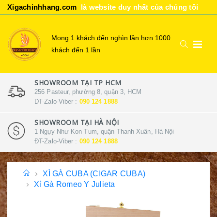
Xigachinhhang.com
là website duy nhất của chúng tôi
Mong 1 khách đến nghìn lần hơn 1000
khách đến 1 lần
SHOWROOM TẠI TP HCM
256 Pasteur, phường 8, quận 3, HCM
ĐT-Zalo-Viber :
090 124 1888
SHOWROOM TẠI HÀ NỘI
1 Ngụy Như Kon Tum, quận Thanh Xuân, Hà Nội
ĐT-Zalo-Viber :
090 124 1888
XÌ GÀ CUBA (CIGAR CUBA)
Xì Gà Romeo Y Julieta