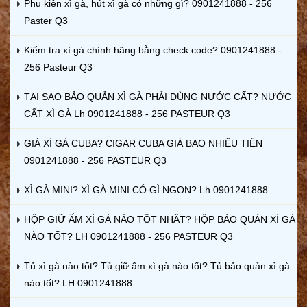
Phụ kiện xì gà, hút xì gà có những gì? 0901241888 - 256
Paster Q3
Kiểm tra xì gà chính hãng bằng check code? 0901241888 -
256 Pasteur Q3
TẠI SAO BẢO QUẢN XÌ GÀ PHẢI DÙNG NƯỚC CẤT? NƯỚC
CẤT XÌ GÀ Lh 0901241888 - 256 PASTEUR Q3
GIÁ XÌ GÀ CUBA? CIGAR CUBA GIÁ BAO NHIÊU TIỀN
0901241888 - 256 PASTEUR Q3
XÌ GÀ MINI? XÌ GÀ MINI CÓ GÌ NGON? Lh 0901241888
HỘP GIỮ ẨM XÌ GÀ NÀO TỐT NHẤT? HỘP BẢO QUẢN XÌ GÀ
NÀO TỐT? LH 0901241888 - 256 PASTEUR Q3
Tủ xì gà nào tốt? Tủ giữ ẩm xì gà nào tốt? Tủ bảo quản xì gà
nào tốt? LH 0901241888