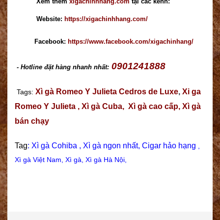
Xem thêm
xigachinhhang.com
tại các kênh:
Website:
https://xigachinhhang.com/
Facebook:
https://www.facebook.com/xigachinhang/
0901241888
- Hotline đặt hàng nhanh nhất:
Xì gà
Romeo Y Julieta
Cedros de Luxe
,
Xi ga
Tags:
Romeo Y Julieta
,
Xì gà
Cuba
,
Xì gà cao c
ấp,
Xì gà
bán chạy
Tag
:
Xì gà Cohiba
,
Xì gà ngon nhất
,
Cigar hảo hạng
,
X
ì gà Việt Nam
,
Xì gà
,
Xì gà Hà Nội
,