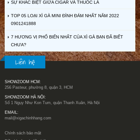
SỰ KHÁC BIỆT GIỮA CIGAR VÀ THUỐC LÁ
TOP 05 LOẠI XÌ GÀ MINI ĐÌNH ĐÁM NHẤT NĂM 2022
0901241888
7 HƯƠNG VỊ PHỔ BIẾN NHẤT CỦA XÌ GÀ BẠN ĐÃ BIẾT
CHƯA?
Liên hệ
SHOWZOOM HCM:
256 Pasteur, phường 8, quận 3, HCM
SHOWZOOM HÀ NỘI:
Số 1 Ngụy Như Kon Tum, quận Thanh Xuân, Hà Nội
EMAIL:
mail@xigachinhhang.com
Chính sách bảo mật