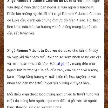
Xì gà Romeo Y Julieta Cedros de Luxe
là một điếu cigar
vừa đẹp ở hình dáng bên ngoài lại vừa ngon ở hương vị.
Phần lớn những người đã hút xì gà Romeo Y Julieta Cedros
de Luxe đều đánh giá chúng ở mức độ trên 4 sao. Họ thích
làm khói, cấu trúc và hương vị mà chúng mang lại, tất cả
đều rất tuyệt vời.
Xì gà
Romeo Y Julieta Cedros de Luxe
cho làn khói dày
và một khi đã châm điếu thì bạn sẽ sớm nhận ra nó êm dịu
và mịn mượt như thế nào. Điếu
xì gà
này mang đến cho
người hút hương vị của gỗ, của vani, của cà phê và hương
kem . Từng tầng hương vị xuất hiện rồi hòa quyện lại với
nhau tạo nên một điếu cigar với hương vị tuyệt hảo.
Mỗi điếu xì gà được bọc trong một chiếc lá tuyết tùng với
một dải băng bên ngoài, tạo cho điếu xì gà một vẻ ngoài
khác thường, kín đáo và trang nhã.