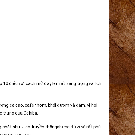
p 10 điếu với cách mở đẩy lên rất sang trọng và lịch
.
ương ca cao, cafe thơm, khói đượm và đậm, vị hơi
đặc trưng của Cohiba.
g chặt như
xì gà truyền thống
nhưng đủ vị và rất phù
rong mọi lúc cần