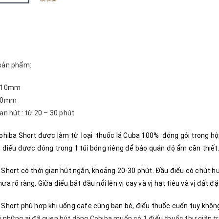
sản phẩm:
~ 10mm
 90mm
an hút : từ 20 – 30 phút
Cohiba Short
được làm từ loại thuốc lá
Cuba
100%
đóng gói trong hộ
i điếu được đóng trong 1 túi bóng riêng để bảo quản độ ẩm cần thiết
 Short có thời gian hút ngắn, khoảng 20-30 phút. Đầu điếu có chút h
ưa rõ ràng. Giữa điếu bắt đầu nổi lên vị cay và vị hạt tiêu và vị đất 
 Short phù hợp khi uống cafe cùng bạn bè, điếu thuốc cuốn tuy khôn
i những ai đã quen hút dòng Cohiba muốn có 1 điếu thuốc thư giãn t