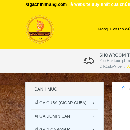
Xigachinhhang.com
là website duy nhất của chún
Mong 1 khách đến
SHOWROOM TẠ
256 Pasteur, phư
ĐT-Zalo-Viber :
0
DANH MỤC
XÌ GÀ CUBA (CIGAR CUBA)
XÌ GÀ DOMINICAN
XÌ GÀ NICARAGUA