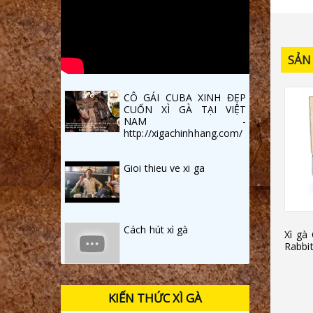
SẢN
CÔ GÁI CUBA XINH ĐẸP
CUỐN XÌ GÀ TẠI VIỆT
NAM -
http://xigachinhhang.com/
Gioi thieu ve xi ga
Cách hút xì gà
Xì gà
Rabbi
KIẾN THỨC XÌ GÀ