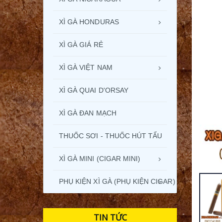
XÌ GÀ HONDURAS
XÌ GÀ GIÁ RẺ
XÌ GÀ VIỆT NAM
XÌ GÀ QUAI D'ORSAY
XÌ GÀ ĐAN MẠCH
THUỐC SƠI - THUỐC HÚT TẨU
XÌ GÀ MINI (CIGAR MINI)
PHỤ KIỆN XÌ GÀ (PHỤ KIỆN CIGAR)
TIN TỨC