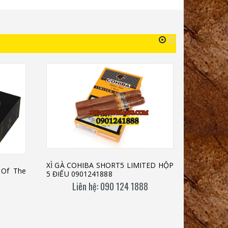
XÌ GÀ COHIBA SHORT5 LIMITED HỘP
 Of The
5 ĐIẾU 0901241888
Liên hệ: 090 124 1888
8
Xì gà Coh
LH 09012