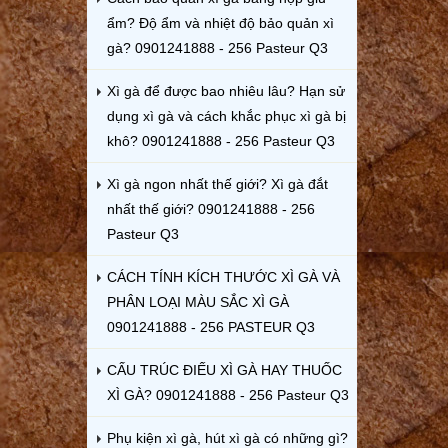
ẩm? Độ ẩm và nhiệt độ bảo quản xì
gà? 0901241888 - 256 Pasteur Q3
Xì gà để được bao nhiêu lâu? Hạn sử
dụng xì gà và cách khắc phục xì gà bị
khô? 0901241888 - 256 Pasteur Q3
Xì gà ngon nhất thế giới? Xì gà đắt
nhất thế giới? 0901241888 - 256
Pasteur Q3
CÁCH TÍNH KÍCH THƯỚC XÌ GÀ VÀ
PHÂN LOẠI MÀU SẮC XÌ GÀ
0901241888 - 256 PASTEUR Q3
CẤU TRÚC ĐIẾU XÌ GÀ HAY THUỐC
XÌ GÀ? 0901241888 - 256 Pasteur Q3
Phụ kiện xì gà, hút xì gà có những gì?