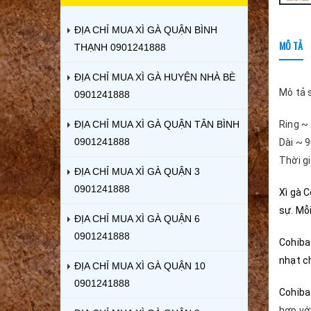
ĐỊA CHỈ MUA XÌ GÀ QUẬN BÌNH
MÔ TẢ
THẠNH 0901241888
ĐỊA CHỈ MUA XÌ GÀ HUYỆN NHÀ BÈ
Mô tả 
0901241888
ĐỊA CHỈ MUA XÌ GÀ QUẬN TÂN BÌNH
Ring 
0901241888
Dài ~
Thời gi
ĐỊA CHỈ MUA XÌ GÀ QUẬN 3
0901241888
Xì gà 
sự. Mỗ
ĐỊA CHỈ MUA XÌ GÀ QUẬN 6
0901241888
Cohiba
nhạt ch
ĐỊA CHỈ MUA XÌ GÀ QUẬN 10
0901241888
Cohiba
hợp vớ