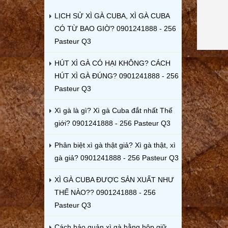
LỊCH SỬ XÌ GÀ CUBA, XÌ GÀ CUBA
CÓ TỪ BAO GIỜ? 0901241888 - 256
Pasteur Q3
HÚT XÌ GÀ CÓ HẠI KHÔNG? CÁCH
HÚT XÌ GÀ ĐÚNG? 0901241888 - 256
Pasteur Q3
Xì gà là gì? Xì gà Cuba đắt nhất Thế
giới? 0901241888 - 256 Pasteur Q3
Phân biệt xì gà thật giả? Xì gà thật, xì
gà giả? 0901241888 - 256 Pasteur Q3
XÌ GÀ CUBA ĐƯỢC SẢN XUẤT NHƯ
THẾ NÀO?? 0901241888 - 256
Pasteur Q3
Cách bảo quản xì gà bằng hộp giữ