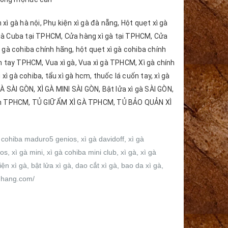
 xì gà hà nội, Phụ kiện xì gà đà nẵng, Hột quẹt xì gà
 gà Cuba tại TPHCM, Cửa hàng xì gà tại TPHCM, Cửa
ì gà cohiba chính hãng, hột quẹt xì gà cohiba chính
 tay TPHCM, Vua xì gà, Vua xì gà TPHCM, Xì gà chính
 xì gà cohiba, tẩu xì gà hcm, thuốc lá cuốn tay, xì gà
 SÀI GÒN, XÌ GÀ MINI SÀI GÒN, Bật lửa xì gà SÀI GÒN,
 ẩm TPHCM, TỦ GIỮ ẨM XÌ GÀ TPHCM, TỦ BẢO QUẢN XÌ
à cohiba maduro5 genios, xì gà davidoff, xì gà
s, xì gà mini, xì gà cohiba mini club, xì gà, xì gà
n xì gà, bật lửa xì gà, dao cắt xì gà, bao da xì gà,
nhhang.com/