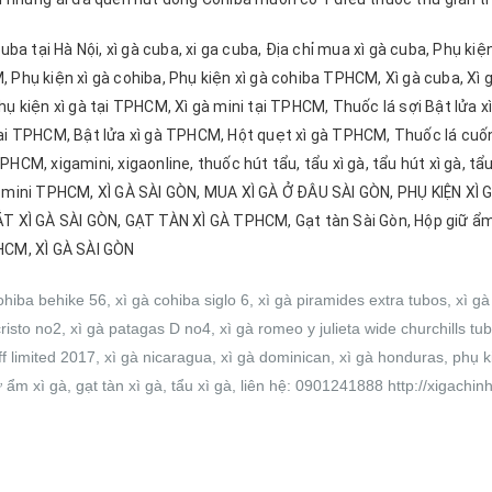
uba tại Hà Nội, xì gà cuba, xi ga cuba, Địa chỉ mua xì gà cuba, Phụ kiện
 Phụ kiện xì gà cohiba, Phụ kiện xì gà cohiba TPHCM, Xì gà cuba, Xì
ụ kiện xì gà tại TPHCM, Xì gà mini tại TPHCM, Thuốc lá sợi Bật lửa x
ại TPHCM, Bật lửa xì gà TPHCM, Hột quẹt xì gà TPHCM, Thuốc lá cuốn
HCM, xigamini, xigaonline, thuốc hút tẩu, tẩu xì gà, tẩu hút xì gà, tẩu
 mini TPHCM, XÌ GÀ SÀI GÒN, MUA XÌ GÀ Ở ĐÂU SÀI GÒN, PHỤ KIỆN XÌ GÀ
T XÌ GÀ SÀI GÒN, GẠT TÀN XÌ GÀ TPHCM, Gạt tàn Sài Gòn, Hộp giữ
CM, XÌ GÀ SÀI GÒN
ohiba behike 56, xì gà cohiba siglo 6, xì gà piramides extra tubos, xì g
isto no2, xì gà patagas D no4, xì gà romeo y julieta wide churchills tubo
f limited 2017, xì gà nicaragua, xì gà dominican, xì gà honduras, phụ kiệ
 ẩm xì gà, gạt tàn xì gà, tẩu xì gà, liên hệ: 0901241888 http://xigachi