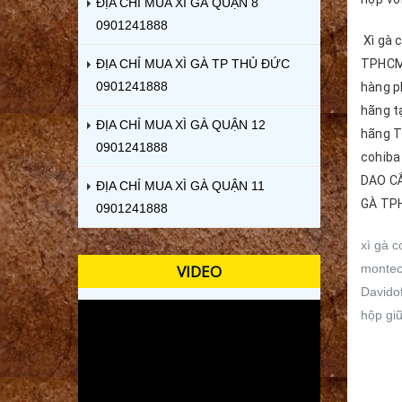
ĐỊA CHỈ MUA XÌ GÀ QUẬN 8
0901241888
Xì gà c
ĐỊA CHỈ MUA XÌ GÀ TP THỦ ĐỨC
TPHCM,
0901241888
hàng ph
hãng t
ĐỊA CHỈ MUA XÌ GÀ QUẬN 12
hãng TP
0901241888
cohiba
DAO CẮ
ĐỊA CHỈ MUA XÌ GÀ QUẬN 11
GÀ TPH
0901241888
xì gà c
VIDEO
montecr
Davidof
hộp giữ