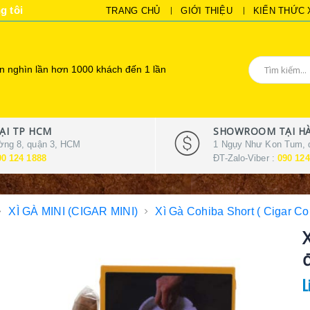
g tôi
TRANG CHỦ
GIỚI THIỆU
KIẾN THỨC 
 nghìn lần hơn 1000 khách đến 1 lần
I TP HCM
SHOWROOM TẠI HÀ
ờng 8, quận 3, HCM
1 Ngụy Như Kon Tum, 
90 124 1888
ĐT-Zalo-Viber :
090 124
XÌ GÀ MINI (CIGAR MINI)
Xì Gà Cohiba Short ( Cigar Co
L