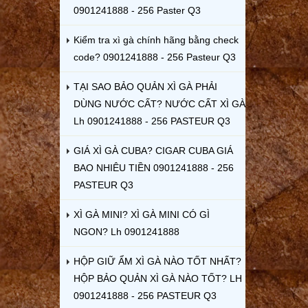
0901241888 - 256 Paster Q3
Kiểm tra xì gà chính hãng bằng check
code? 0901241888 - 256 Pasteur Q3
TẠI SAO BẢO QUẢN XÌ GÀ PHẢI
DÙNG NƯỚC CẤT? NƯỚC CẤT XÌ GÀ
Lh 0901241888 - 256 PASTEUR Q3
GIÁ XÌ GÀ CUBA? CIGAR CUBA GIÁ
BAO NHIÊU TIỀN 0901241888 - 256
PASTEUR Q3
XÌ GÀ MINI? XÌ GÀ MINI CÓ GÌ
NGON? Lh 0901241888
HỘP GIỮ ẨM XÌ GÀ NÀO TỐT NHẤT?
HỘP BẢO QUẢN XÌ GÀ NÀO TỐT? LH
0901241888 - 256 PASTEUR Q3