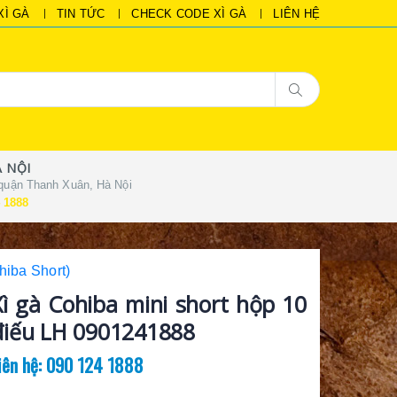
XÌ GÀ
TIN TỨC
CHECK CODE XÌ GÀ
LIÊN HỆ
 NỘI
quận Thanh Xuân, Hà Nội
 1888
hiba Short)
Xì gà Cohiba mini short hộp 10
điếu LH 0901241888
iên hệ: 090 124 1888